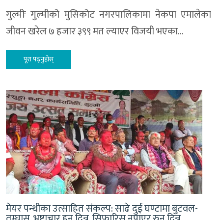
गुल्मीः गुल्मीको मुसिकोट नगरपालिकामा नेकपा एमालेका
जीवन खरेल ७ हजार ३९९ मत ल्याएर विजयी भएका…
पूरा पढ्नुहोस्
मेयर पन्थीका उत्साहित संकल्प: साढे दुई घण्टामा बुटवल-
तम्घास, भ्रष्टाचार हुन दिन्न, सिफारिस नपाएर रुन दिन्न