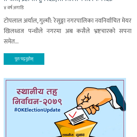
४ वर्ष अगाडि
टोपलाल अर्याल, गुल्मी: रेसुङ्गा नगरपालिका नवनिर्वाचित मेयर
खिलध्वज पन्थीले नगरमा अब कसैले भ्रष्टचारको सपना
समेत…
पूरा पढ्नुहोस्