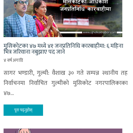
मुसिकोटका ४७ मध्ये ४१ जनप्रतिनिधि कारबाहीमा‌: ६ महिना
भित्र जरिवाना नबुझाए पद जाने
४ वर्ष अगाडि
सागर भण्डारी, गुल्मी‌: वैशाख ३० गते सम्पन्न स्थानीय तह
निर्वाचनमा निर्वाचित गुल्मीको मुसिकोट नगरपालिकाका
४७…
पूरा पढ्नुहोस्