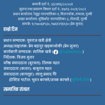
कम्पनी दर्ता नं.: ३३८४१६/८०/०८१
सूचना तथा प्रसारण विभाग दर्ता नं.: ४७९३-२०८१/२०८२
प्रधान कार्यालय: रेसुङ्गा नगरपालिका-१, मिलनचोक, तम्घास, गुल्मी
शाखा कार्यालय: मुसिकोट नगरपालिका-३, तोलादी, गुल्मी
सम्पर्क: ९८५७०६१५३०, ९७६९२९६५३० (प्रेम सुनार)
हाम्रो टिम
प्रधान सम्पादक: युवराज खत्री क्षेत्री
अध्यक्ष/सञ्चालक: प्रेम बहादुर खड्काथोकी (प्रेम सुनार)
कार्यकारी सम्पादक: सालिक खत्री (
@SalikKhatry
)
निर्देशक: विजय सुनार
वरिष्ठ संवाददाता (बुटवल): तिलक महत
संवाददाता (कतार): बाबुराम महत
संवाददाता (बागलुङ): लालु प्रसाद गैरे
होस्टिङ पार्टनर: भुवन काफ्ले/जनक काफ्ले (
लुम्बिनी होस्ट
)
सामाजिक संजाल