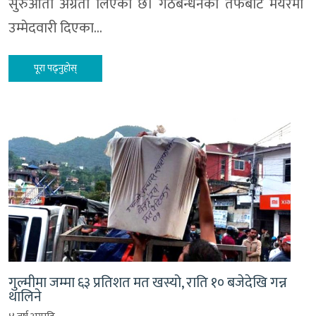
सुरुआती अग्रता लिएको छ। गठबन्धनका तर्फबाट मेयरमा
उम्मेदवारी दिएका…
पूरा पढ्नुहोस्
गुल्मीमा जम्मा ६३ प्रतिशत मत खस्यो, राति १० बजेदेखि गन्न
थालिने