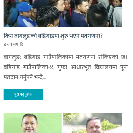
किन बागलुङको बडिगाडमा शुरु भएन मतगणना?
४ वर्ष अगाडि
बागलुङ: बडिगाड गाउँपालिकामा मतगणना रोकिएको छ।
बडिगाड गाउँपालिका-४, गुफा आधारभूत विद्यालयमा पुनः
मतदान गर्नुपर्ने भन्दै…
पूरा पढ्नुहोस्