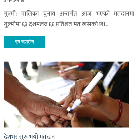
४ वर्ष अगाडि
गुल्मी: पालिका चुनाव अन्तर्गत आज भएको मतदानमा
गुल्मीमा ६३ दशमलव ६६ प्रतिशत मत खसेको छ।…
पूरा पढ्नुहोस्
देशभर सुरु भयो मतदान