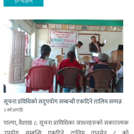
पूरा पढ्नुहोस्
सूचना प्रविधिको सदुपयाेग सम्बन्धी एकदिने तालिम सम्पन्न
२ वर्ष अगाडि
पाल्पा, वैशाख ८: सूचना प्राविधिका साधनहरुको सकारात्मक
उपयोग सम्बन्धि एकदिने तालिम तानसेन ८ को