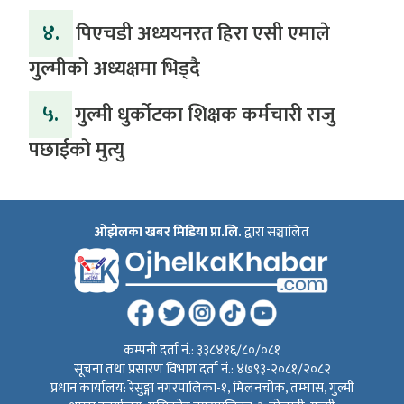
४.
पिएचडी अध्ययनरत हिरा एसी एमाले
गुल्मीको अध्यक्षमा भिड्दै
५.
गुल्मी धुर्कोटका शिक्षक कर्मचारी राजु
पछाईको मुत्यु
ओझेलका खबर मिडिया प्रा.लि.
द्वारा सञ्चालित
कम्पनी दर्ता नं.: ३३८४१६/८०/०८१
सूचना तथा प्रसारण विभाग दर्ता नं.: ४७९३-२०८१/२०८२
प्रधान कार्यालय: रेसुङ्गा नगरपालिका-१, मिलनचोक, तम्घास, गुल्मी