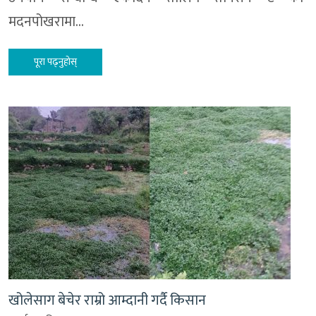
मदनपोखरामा…
पूरा पढ्नुहोस्
खोलेसाग बेचेर राम्रो आम्दानी गर्दै किसान