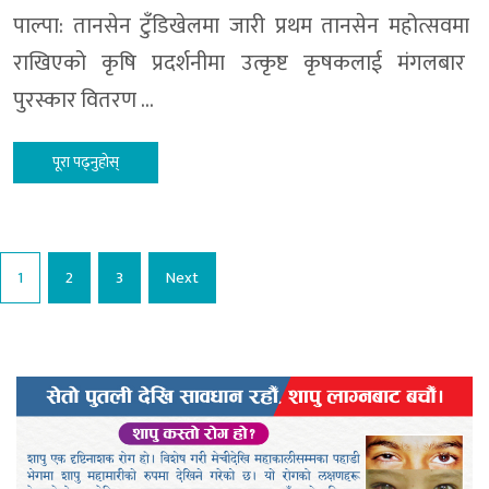
पाल्पा: तानसेन टुँडिखेलमा जारी प्रथम तानसेन महोत्सवमा
राखिएको कृषि प्रदर्शनीमा उत्कृष्ट कृषकलाई मंगलबार
पुरस्कार वितरण …
पूरा पढ्नुहोस्
Posts
1
2
3
Next
pagination