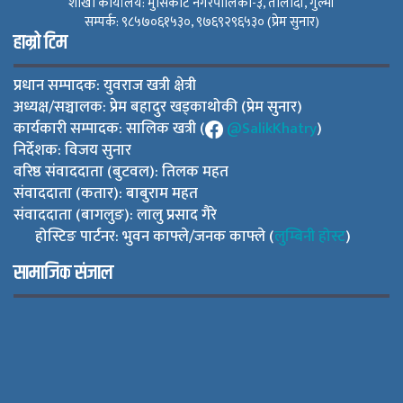
शाखा कार्यालय: मुसिकोट नगरपालिका-३, तोलादी, गुल्मी
सम्पर्क: ९८५७०६१५३०, ९७६९२९६५३० (प्रेम सुनार)
हाम्रो टिम
प्रधान सम्पादक: युवराज खत्री क्षेत्री
अध्यक्ष/सञ्चालक: प्रेम बहादुर खड्काथोकी (प्रेम सुनार)
कार्यकारी सम्पादक: सालिक खत्री (
@SalikKhatry
)
निर्देशक: विजय सुनार
वरिष्ठ संवाददाता (बुटवल): तिलक महत
संवाददाता (कतार): बाबुराम महत
संवाददाता (बागलुङ): लालु प्रसाद गैरे
होस्टिङ पार्टनर: भुवन काफ्ले/जनक काफ्ले (
लुम्बिनी होस्ट
)
सामाजिक संजाल