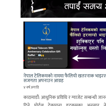
नेपाल टेलिकमको नाममा फैलियो खतरनाक भाइरस
सजगता अपनाउन आग्रह
४ वर्ष अगाडि
काठमाडाैं: आधुनिक प्रविधि र ग्याजेट सम्बन्धी जा
दिने पोर्टल टेकपाना डटकमका अनुसार न