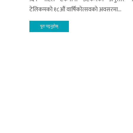
टेलिकमकाे १८औं वार्षिकाेत्सवकाे अवसरमा…
पूरा पढ्नुहोस्