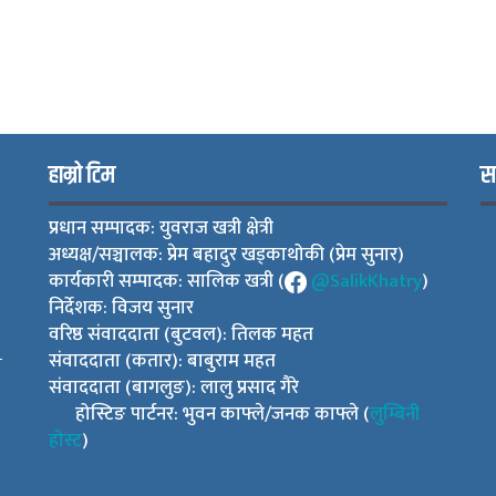
हाम्रो टिम
स
प्रधान सम्पादक: युवराज खत्री क्षेत्री
अध्यक्ष/सञ्चालक: प्रेम बहादुर खड्काथोकी (प्रेम सुनार)
कार्यकारी सम्पादक: सालिक खत्री (
@SalikKhatry
)
निर्देशक: विजय सुनार
वरिष्ठ संवाददाता (बुटवल): तिलक महत
संवाददाता (कतार): बाबुराम महत
ी
संवाददाता (बागलुङ): लालु प्रसाद गैरे
होस्टिङ पार्टनर: भुवन काफ्ले/जनक काफ्ले (
लुम्बिनी
होस्ट
)