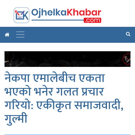
नेकपा एमालेबीच एकता
भएको भनेर गलत प्रचार
गरियो: एकीकृत समाजवादी,
गुल्मी