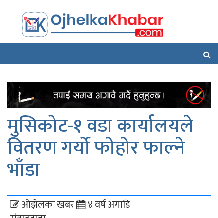
मुसिकोट-१ वडा कार्यालयले
वितरण गर्यो फोहोर फाल्ने
भाँडा
ओझेलका खबर
४ वर्ष अगाडि