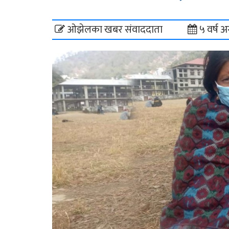
ओझेलका खबर संवाददाता
५ वर्ष अ