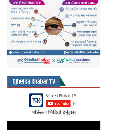
Ojhelka Khabar TV
पछिल्लो भिडियो हेर्नुहोस्