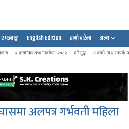
 पञ्चाङ्ग
English Edition
हाम्रो बारेमा
अन्य
ोत्सव
प्रतिनिधि सभा निर्वाचन-२०८२
रेसुङ्गा
वामी-विश्व सम्पर्क मञ
म्घासमा अलपत्र गर्भवती महिला