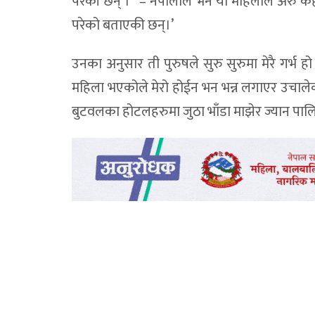
परेकी छन् । ’’– नेपालीले भने यी महिलाले अरु क
परेको बताएकी छन्।’
उनका अनुसार ती पुरुषले सुरु सुरुमा मेरै गर्भ ह
महिला भएकोले मेरो होईन भन भन्न लगाएर उचालेका
बुटवलका होटलहरुमा जुठा भाँडा माझेर ज्यान पाल