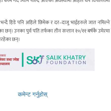
हाँ काम गर्दै ज्यान पाल्दै आएको अवस्थामा अहिले थप विचल्लीमा
ो भन्दै हिडे पनि अहिले छिमेक र दर–दाजु भाईहरुले जात नमिल्ने
 छन्। उनका पुर्व पति तर्फका तीन सन्तान १०/११ बर्षकै उमेरमा
िरहेका छन्।
कमेन्ट गर्नुहोस्