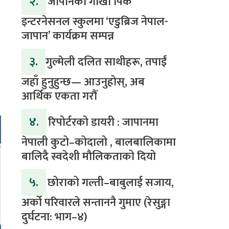
२.
जापानको गोर्खा पिक
इन्टरनेसनल स्कुलमा ‘एडुब्रिज नेपाल-
जापान’ कार्यक्रम सम्पन्न
३.
​गुल्मेली दलित साथीहरू, तपाईं
जहाँ हुनुहुन्छ— आउनुहोस्, अब
आर्थिक एकता गरौँ
४.
रिपोर्टरको डायरी : जापानमा
नेपाली कुटो–कोदालो , बालबालिकामा
बालिदै स्वदेशी मौलिकताको दियो
५.
‎​छोराको गल्ती–बाबुलाई सजाय,
अर्को परिवारले सन्ताननै गुमाए (रेसुङ्गा
दुर्घटना: भाग–४) ‎