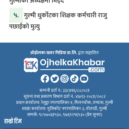
गुल्मीको अध्यक्षमा भिड्दै
५.
गुल्मी धुर्कोटका शिक्षक कर्मचारी राजु
पछाईको मुत्यु
ओझेलका खबर मिडिया प्रा.लि.
द्वारा सञ्चालित
कम्पनी दर्ता नं.: ३३८४१६/८०/०८१
सूचना तथा प्रसारण विभाग दर्ता नं.: ४७९३-२०८१/२०८२
प्रधान कार्यालय: रेसुङ्गा नगरपालिका-१, मिलनचोक, तम्घास, गुल्मी
शाखा कार्यालय: मुसिकोट नगरपालिका-३, तोलादी, गुल्मी
सम्पर्क: ९८५७०६१५३०, ९७६९२९६५३० (प्रेम सुनार)
हाम्रो टिम