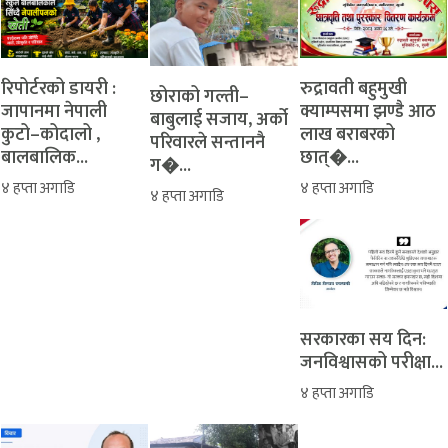
रिपोर्टरको डायरी :
रुद्रावती बहुमुखी
‎​छोराको गल्ती–
जापानमा नेपाली
क्याम्पसमा झण्डै आठ
बाबुलाई सजाय, अर्को
कुटो–कोदालो ,
लाख बराबरको
परिवारले सन्ताननै
बालबालिक...
छात्�...
ग�...
४ हप्ता अगाडि
४ हप्ता अगाडि
४ हप्ता अगाडि
सरकारका सय दिन:
जनविश्वासको परीक्षा...
४ हप्ता अगाडि