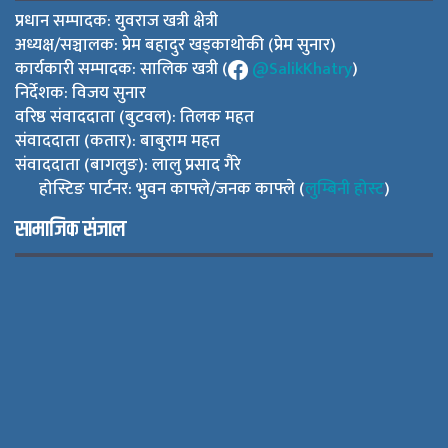
प्रधान सम्पादक: युवराज खत्री क्षेत्री
अध्यक्ष/सञ्चालक: प्रेम बहादुर खड्काथोकी (प्रेम सुनार)
कार्यकारी सम्पादक: सालिक खत्री (
@SalikKhatry
)
निर्देशक: विजय सुनार
वरिष्ठ संवाददाता (बुटवल): तिलक महत
संवाददाता (कतार): बाबुराम महत
संवाददाता (बागलुङ): लालु प्रसाद गैरे
होस्टिङ पार्टनर: भुवन काफ्ले/जनक काफ्ले (
लुम्बिनी होस्ट
)
सामाजिक संजाल