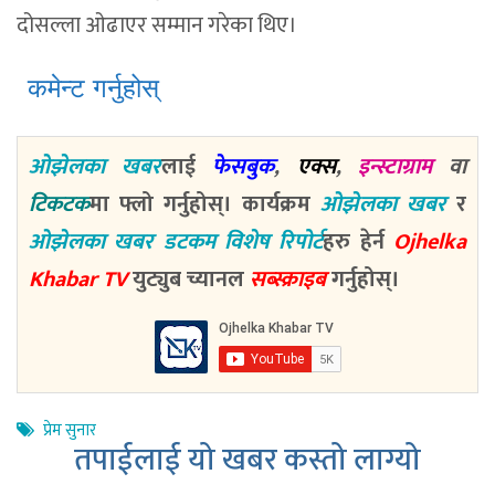
दोसल्ला ओढाएर सम्मान गरेका थिए।
कमेन्ट गर्नुहोस्
ओझेलका खबर
लाई
फेसबुक
,
एक्स
,
इन्स्टाग्राम
वा
टिकटक
मा फ्लो गर्नुहोस्। कार्यक्रम
ओझेलका खबर
र
ओझेलका खबर डटकम विशेष रिपोर्ट
हरु हेर्न
Ojhelka
Khabar TV
युट्युब च्यानल
सब्स्क्राइब
गर्नुहोस्।
प्रेम सुनार
तपाईलाई यो खबर कस्तो लाग्यो