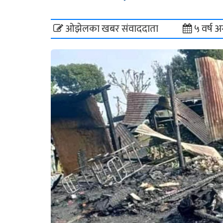
ओझेलका खबर संवाददाता
५ वर्ष अ