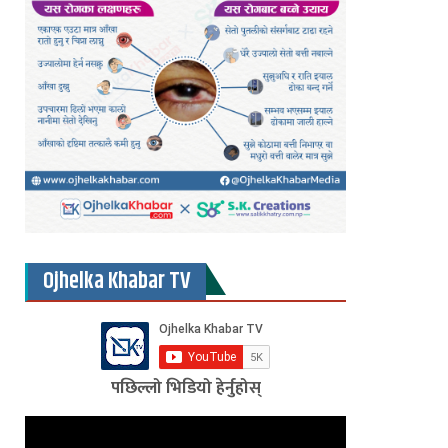
Ojhelka Khabar TV
पछिल्लो भिडियो हेर्नुहोस्