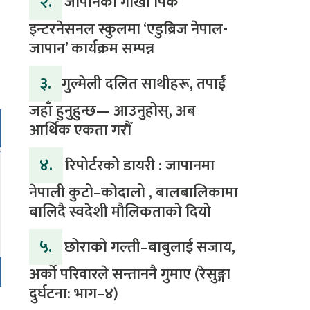
२.
जापानको गोर्खा पिक
इन्टरनेसनल स्कुलमा ‘एडुब्रिज नेपाल-
जापान’ कार्यक्रम सम्पन्न
३.
​गुल्मेली दलित साथीहरू, तपाईं
जहाँ हुनुहुन्छ— आउनुहोस्, अब
आर्थिक एकता गरौँ
४.
रिपोर्टरको डायरी : जापानमा
नेपाली कुटो–कोदालो , बालबालिकामा
बालिदै स्वदेशी मौलिकताको दियो
५.
‎​छोराको गल्ती–बाबुलाई सजाय,
अर्को परिवारले सन्ताननै गुमाए (रेसुङ्गा
दुर्घटना: भाग–४) ‎