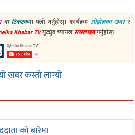
म
वा
टिकटक
मा फ्लो गर्नुहोस्। कार्यक्रम
ओझेलका खबर
र
helka Khabar TV
युट्युब च्यानल
सब्स्क्राइब
गर्नुहोस्।
ो खबर कस्तो लाग्यो
दाता को बारेमा