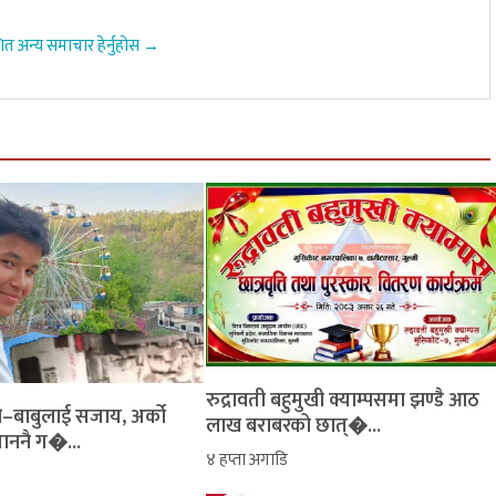
ित अन्य समाचार हेर्नुहोस →
रुद्रावती बहुमुखी क्याम्पसमा झण्डै आठ
ती–बाबुलाई सजाय, अर्को
लाख बराबरको छात्�...
ताननै ग�...
४ हप्ता अगाडि