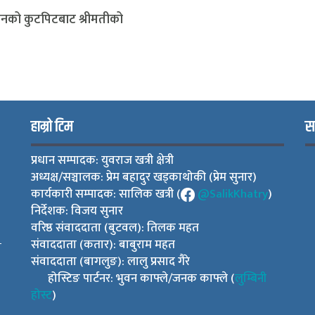
रीमानको कुटपिटबाट श्रीमतीको
हाम्रो टिम
स
प्रधान सम्पादक: युवराज खत्री क्षेत्री
अध्यक्ष/सञ्चालक: प्रेम बहादुर खड्काथोकी (प्रेम सुनार)
कार्यकारी सम्पादक: सालिक खत्री (
@SalikKhatry
)
निर्देशक: विजय सुनार
वरिष्ठ संवाददाता (बुटवल): तिलक महत
संवाददाता (कतार): बाबुराम महत
ी
संवाददाता (बागलुङ): लालु प्रसाद गैरे
होस्टिङ पार्टनर: भुवन काफ्ले/जनक काफ्ले (
लुम्बिनी
होस्ट
)