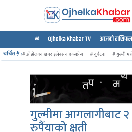
Ojhelka Khabar TV
आजको राशिफल र
चर्चित
:
ओझेलका खबर इलेक्सन एक्सप्रेस
दुर्घटना
गुल्मी मह
गुल्मीमा आगलागीबाट 
रुपैँयाको क्षती