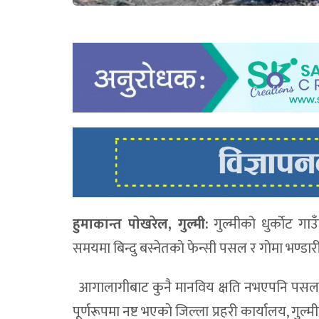
हुमाकान्त पाेखरेल, गुल्मी:
गुल्मीको धुर्काेट 
समयमा बिन्दु बस्नेतकाे फेन्सी पसल र गाेमा भण्
आगालागीबाट कुनै मानविय क्षति नभएपनि पसलभित्र
पूर्णरूपमा नष्ट भएकाे जिल्ला प्रहरी कार्यालय,