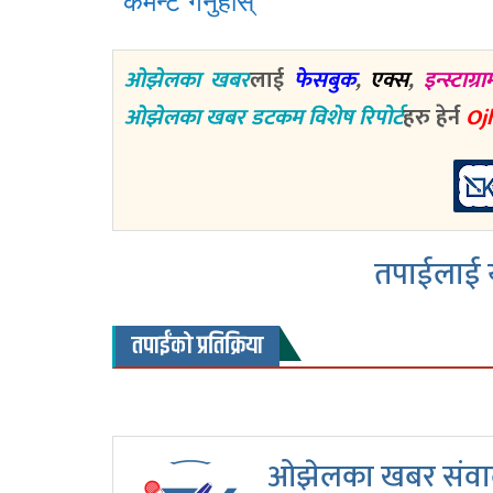
ओझेलका खबर
लाई
फेसबुक
,
एक्स
,
इन्स्टाग्रा
ओझेलका खबर डटकम विशेष रिपोर्ट
हरु हेर्न
Oj
तपाईलाई य
तपाईंको प्रतिक्रिया
ओझेलका खबर संवाद