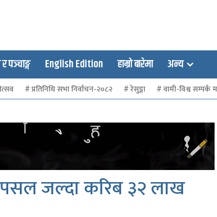
 पञ्चाङ्ग
English Edition
हाम्रो बारेमा
अन्य
ोत्सव
प्रतिनिधि सभा निर्वाचन-२०८२
रेसुङ्गा
वामी-विश्व सम्पर्क मञ
२ पसल जल्दा करिब ३२ लाख