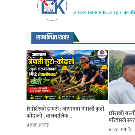
ओझेलका खबर संवाददाता द्वारा प्राकाश
सम्बन्धित खबर
रिपोर्टरको डायरी : जापानमा नेपाली कुटो–
‎​छोराको गल्
कोदालो , बालबालिक...
परिवारले सन्
४ हप्ता अगाडि
४ हप्ता अगाडि