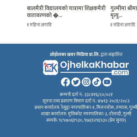
बालमैत्री विद्यालयको यात्रामा शिक्षकमैत्री
‎गुल्मीमा श्
वातावरणको �...
मृत्यु...
१ महिना अगाडि
१ महिना अगाडि
ओझेलका खबर मिडिया प्रा.लि.
द्वारा सञ्चालित
कम्पनी दर्ता नं.: ३३८४१६/८०/०८१
सूचना तथा प्रसारण विभाग दर्ता नं.: ४७९३-२०८१/२०८२
प्रधान कार्यालय: रेसुङ्गा नगरपालिका-१, मिलनचोक, तम्घास, गुल्म
शाखा कार्यालय: मुसिकोट नगरपालिका-३, तोलादी, गुल्मी
सम्पर्क: ९८५७०६१५३०, ९७६९२९६५३० (प्रेम सुनार)