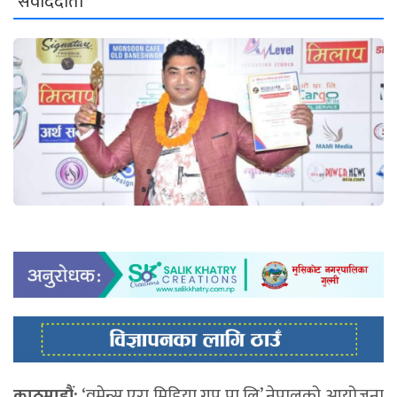
संवाददाता
काठमाडौं:
‘वुमेन्स एरा मिडिया ग्रुप प्रा.लि’ नेपालको आयोजना