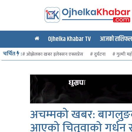
Ojhelka Khabar TV
आजको राशिफल र
चर्चित
:
ओझेलका खबर इलेक्सन एक्सप्रेस
दुर्घटना
गुल्मी मह
अचम्मको खबर: बागलुङको
आएको चितुवाको गर्धन सम