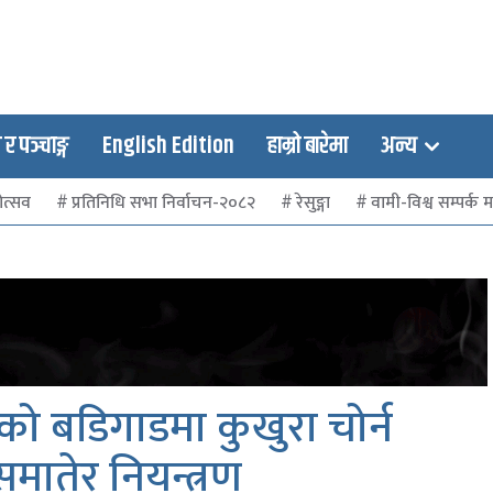
 पञ्चाङ्ग
English Edition
हाम्रो बारेमा
अन्य
ोत्सव
प्रतिनिधि सभा निर्वाचन-२०८२
रेसुङ्गा
वामी-विश्व सम्पर्क मञ
 बडिगाडमा कुखुरा चोर्न
ातेर नियन्त्रण