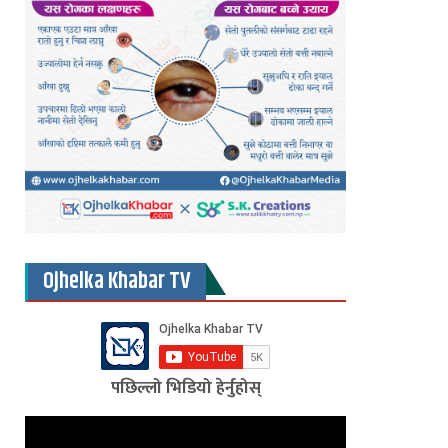
Ojhelka Khabar TV
पछिल्लो भिडियो हेर्नुहोस्