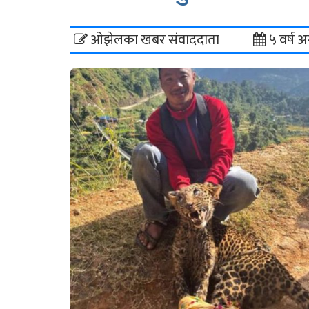
ओझेलका खबर संवाददाता
५ वर्ष अ