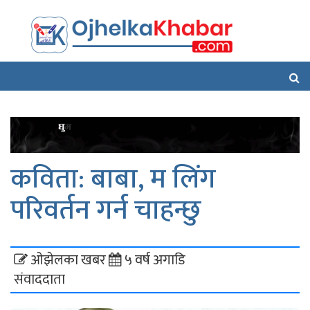
कविता: बाबा, म लिंग
परिवर्तन गर्न चाहन्छु
ओझेलका खबर
५ वर्ष अगाडि
संवाददाता