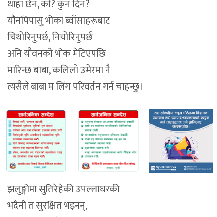
थाहा छैन, को? कुन दिन?
यौनपिपासु भोका ब्वाँसाहरूबाट
चिथोरिनुपर्छ, निचोरिनुपर्छ
अनि यौवनको भोक मेटिएपछि
मारिन्छ बाबा, कलिलो उमेरमा नै
त्यसैले बाबा म लिंग परिवर्तन गर्न चाहन्छु।
झलुङ्गोमा सुतिरेहेकी उपल्लाघरकी
भदैनी त सुरक्षित भइनन्,