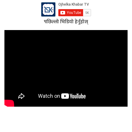
पछिल्लो भिडियो हेर्नुहोस्