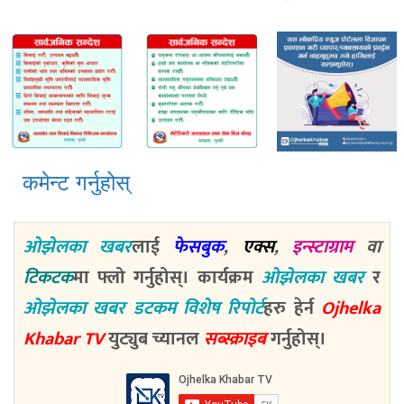
कमेन्ट गर्नुहोस्
ओझेलका खबर
लाई
फेसबुक
,
एक्स
,
इन्स्टाग्राम
वा
टिकटक
मा फ्लो गर्नुहोस्। कार्यक्रम
ओझेलका खबर
र
ओझेलका खबर डटकम विशेष रिपोर्ट
हरु हेर्न
Ojhelka
Khabar TV
युट्युब च्यानल
सब्स्क्राइब
गर्नुहोस्।