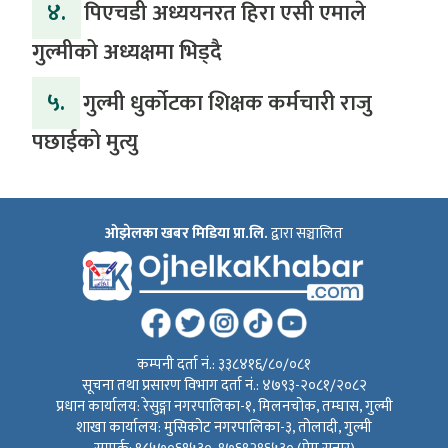
४.
पिएचडी अध्ययनरत हिरा एसी एमाले
गुल्मीको अध्यक्षमा भिड्दै
५.
गुल्मी धुर्कोटका शिक्षक कर्मचारी राजु
पछाईको मुत्यु
ओझेलका खबर मिडिया प्रा.लि.
द्वारा सञ्चालित
कम्पनी दर्ता नं.: ३३८४१६/८०/०८१
सूचना तथा प्रसारण विभाग दर्ता नं.: ४७९३-२०८१/२०८२
प्रधान कार्यालय: रेसुङ्गा नगरपालिका-१, मिलनचोक, तम्घास, गुल्मी
शाखा कार्यालय: मुसिकोट नगरपालिका-३, तोलादी, गुल्मी