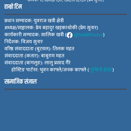
सम्पर्क: ९८५७०६१५३०, ९७६९२९६५३० (प्रेम सुनार)
हाम्रो टिम
प्रधान सम्पादक: युवराज खत्री क्षेत्री
अध्यक्ष/सञ्चालक: प्रेम बहादुर खड्काथोकी (प्रेम सुनार)
कार्यकारी सम्पादक: सालिक खत्री (
@SalikKhatry
)
निर्देशक: विजय सुनार
वरिष्ठ संवाददाता (बुटवल): तिलक महत
संवाददाता (कतार): बाबुराम महत
संवाददाता (बागलुङ): लालु प्रसाद गैरे
होस्टिङ पार्टनर: भुवन काफ्ले/जनक काफ्ले (
लुम्बिनी होस्ट
)
सामाजिक संजाल