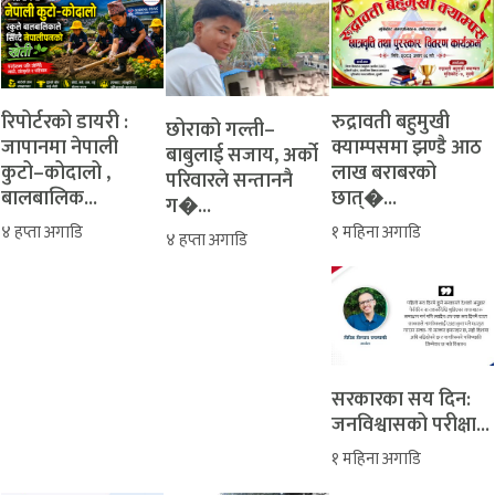
रिपोर्टरको डायरी :
रुद्रावती बहुमुखी
‎​छोराको गल्ती–
जापानमा नेपाली
क्याम्पसमा झण्डै आठ
बाबुलाई सजाय, अर्को
कुटो–कोदालो ,
लाख बराबरको
परिवारले सन्ताननै
बालबालिक...
छात्�...
ग�...
४ हप्ता अगाडि
१ महिना अगाडि
४ हप्ता अगाडि
सरकारका सय दिन:
जनविश्वासको परीक्षा...
१ महिना अगाडि