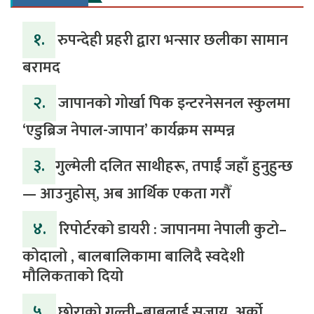
१.
रुपन्देही प्रहरी द्वारा भन्सार छलीका सामान
बरामद
२.
जापानको गोर्खा पिक इन्टरनेसनल स्कुलमा
‘एडुब्रिज नेपाल-जापान’ कार्यक्रम सम्पन्न
३.
​गुल्मेली दलित साथीहरू, तपाईं जहाँ हुनुहुन्छ
— आउनुहोस्, अब आर्थिक एकता गरौँ
४.
रिपोर्टरको डायरी : जापानमा नेपाली कुटो–
कोदालो , बालबालिकामा बालिदै स्वदेशी
मौलिकताको दियो
५.
‎​छोराको गल्ती–बाबुलाई सजाय, अर्को