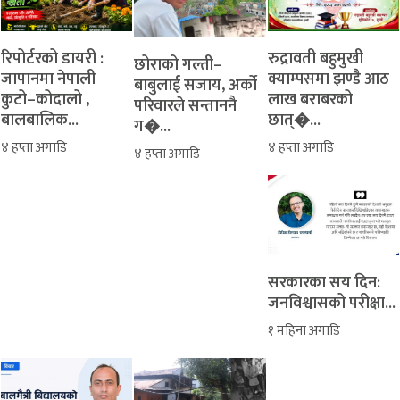
रिपोर्टरको डायरी :
रुद्रावती बहुमुखी
‎​छोराको गल्ती–
जापानमा नेपाली
क्याम्पसमा झण्डै आठ
बाबुलाई सजाय, अर्को
कुटो–कोदालो ,
लाख बराबरको
परिवारले सन्ताननै
बालबालिक...
छात्�...
ग�...
४ हप्ता अगाडि
४ हप्ता अगाडि
४ हप्ता अगाडि
सरकारका सय दिन:
जनविश्वासको परीक्षा...
१ महिना अगाडि