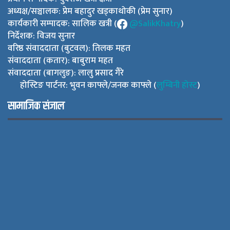
अध्यक्ष/सञ्चालक: प्रेम बहादुर खड्काथोकी (प्रेम सुनार)
कार्यकारी सम्पादक: सालिक खत्री (
@SalikKhatry
)
निर्देशक: विजय सुनार
वरिष्ठ संवाददाता (बुटवल): तिलक महत
संवाददाता (कतार): बाबुराम महत
संवाददाता (बागलुङ): लालु प्रसाद गैरे
होस्टिङ पार्टनर: भुवन काफ्ले/जनक काफ्ले (
लुम्बिनी होस्ट
)
सामाजिक संजाल