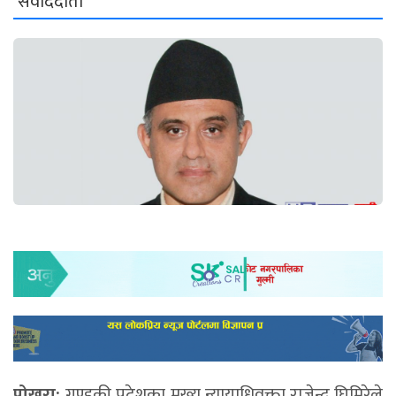
संवाददाता
पोखरा:
गण्डकी प्रदेशका मुख्य न्यायाधिवक्ता राजेन्द्र घिमिरेले