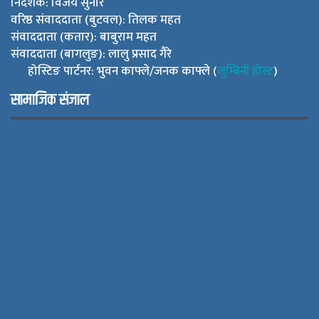
निर्देशक: विजय सुनार
वरिष्ठ संवाददाता (बुटवल): तिलक महत
संवाददाता (कतार): बाबुराम महत
संवाददाता (बागलुङ): लालु प्रसाद गैरे
होस्टिङ पार्टनर: भुवन काफ्ले/जनक काफ्ले (
लुम्बिनी होस्ट
)
सामाजिक संजाल