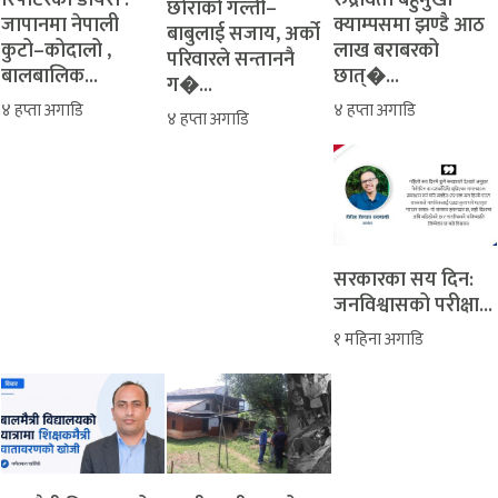
रिपोर्टरको डायरी :
रुद्रावती बहुमुखी
‎​छोराको गल्ती–
जापानमा नेपाली
क्याम्पसमा झण्डै आठ
बाबुलाई सजाय, अर्को
कुटो–कोदालो ,
लाख बराबरको
परिवारले सन्ताननै
बालबालिक...
छात्�...
ग�...
४ हप्ता अगाडि
४ हप्ता अगाडि
४ हप्ता अगाडि
सरकारका सय दिन:
जनविश्वासको परीक्षा...
१ महिना अगाडि