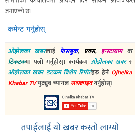
समितिको कार्यालयमा आवेदन दिन सकिने आयोजकले
जनाएको छ।
कमेन्ट गर्नुहोस्
ओझेलका खबर
लाई
फेसबुक
,
एक्स
,
इन्स्टाग्राम
वा
टिकटक
मा फ्लो गर्नुहोस्। कार्यक्रम
ओझेलका खबर
र
ओझेलका खबर डटकम विशेष रिपोर्ट
हरु हेर्न
Ojhelka
Khabar TV
युट्युब च्यानल
सब्स्क्राइब
गर्नुहोस्।
तपाईलाई यो खबर कस्तो लाग्यो