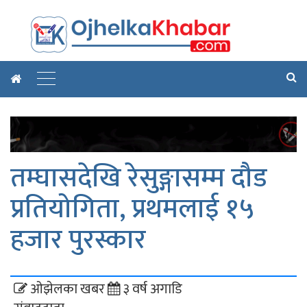
तम्घासदेखि रेसुङ्गासम्म दौड
प्रतियोगिता, प्रथमलाई १५
हजार पुरस्कार
ओझेलका खबर
३ वर्ष अगाडि