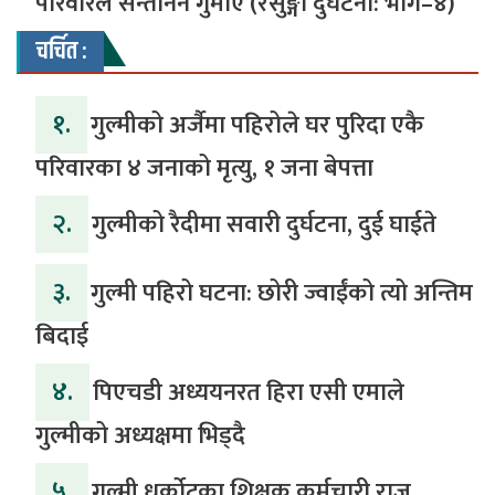
परिवारले सन्ताननै गुमाए (रेसुङ्गा दुर्घटना: भाग–४) ‎
चर्चित :
१.
गुल्मीको अर्जैमा पहिरोले घर पुरिदा एकै
परिवारका ४ जनाको मृत्यु, १ जना बेपत्ता
२.
गुल्मीको रैदीमा सवारी दुर्घटना, दुई घाईते
३.
गुल्मी पहिरो घटना: छोरी ज्वाईंको त्यो अन्तिम
बिदाई
४.
पिएचडी अध्ययनरत हिरा एसी एमाले
गुल्मीको अध्यक्षमा भिड्दै
५.
गुल्मी धुर्कोटका शिक्षक कर्मचारी राजु