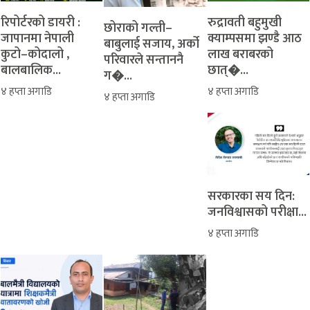
रिपोर्टरको डायरी :
रुद्रावती बहुमुखी
‎​छोराको गल्ती–
जापानमा नेपाली
क्याम्पसमा झण्डै आठ
बाबुलाई सजाय, अर्को
कुटो–कोदालो ,
लाख बराबरको
परिवारले सन्ताननै
बालबालिक...
छात्�...
ग�...
४ हप्ता अगाडि
४ हप्ता अगाडि
४ हप्ता अगाडि
सरकारका सय दिन:
जनविश्वासको परीक्षा...
४ हप्ता अगाडि