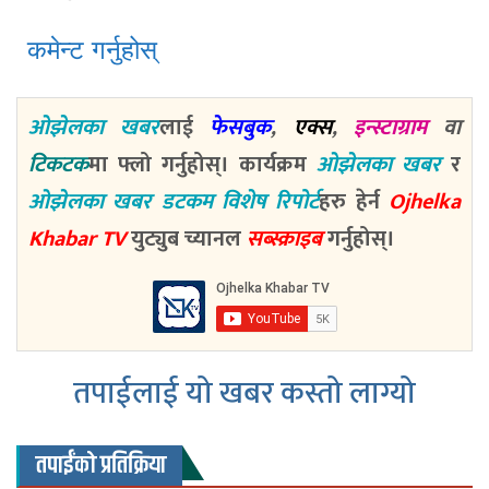
कमेन्ट गर्नुहोस्
ओझेलका खबर
लाई
फेसबुक
,
एक्स
,
इन्स्टाग्राम
वा
टिकटक
मा फ्लो गर्नुहोस्। कार्यक्रम
ओझेलका खबर
र
ओझेलका खबर डटकम विशेष रिपोर्ट
हरु हेर्न
Ojhelka
Khabar TV
युट्युब च्यानल
सब्स्क्राइब
गर्नुहोस्।
तपाईलाई यो खबर कस्तो लाग्यो
तपाईंको प्रतिक्रिया