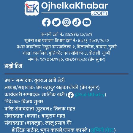
कम्पनी दर्ता नं.: ३३८४१६/८०/०८१
सूचना तथा प्रसारण विभाग दर्ता नं.: ४७९३-२०८१/२०८२
प्रधान कार्यालय: रेसुङ्गा नगरपालिका-१, मिलनचोक, तम्घास, गुल्मी
शाखा कार्यालय: मुसिकोट नगरपालिका-३, तोलादी, गुल्मी
सम्पर्क: ९८५७०६१५३०, ९७६९२९६५३० (प्रेम सुनार)
हाम्रो टिम
प्रधान सम्पादक: युवराज खत्री क्षेत्री
अध्यक्ष/सञ्चालक: प्रेम बहादुर खड्काथोकी (प्रेम सुनार)
कार्यकारी सम्पादक: सालिक खत्री (
@SalikKhatry
)
निर्देशक: विजय सुनार
वरिष्ठ संवाददाता (बुटवल): तिलक महत
संवाददाता (कतार): बाबुराम महत
संवाददाता (बागलुङ): लालु प्रसाद गैरे
होस्टिङ पार्टनर: भुवन काफ्ले/जनक काफ्ले (
लुम्बिनी होस्ट
)