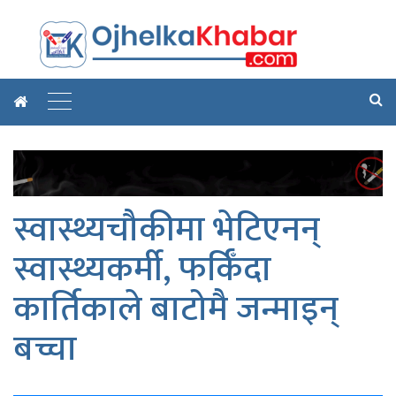
स्वास्थ्यचौकीमा भेटिएनन्
स्वास्थ्यकर्मी, फर्किँदा
कार्तिकाले बाटोमै जन्माइन्
बच्चा