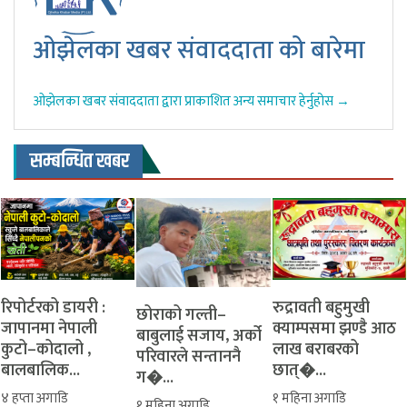
ओझेलका खबर संवाददाता को बारेमा
ओझेलका खबर संवाददाता द्वारा प्राकाशित अन्य समाचार हेर्नुहोस →
सम्बन्धित खबर
रिपोर्टरको डायरी :
रुद्रावती बहुमुखी
‎​छोराको गल्ती–
जापानमा नेपाली
क्याम्पसमा झण्डै आठ
बाबुलाई सजाय, अर्को
कुटो–कोदालो ,
लाख बराबरको
परिवारले सन्ताननै
बालबालिक...
छात्�...
ग�...
४ हप्ता अगाडि
१ महिना अगाडि
१ महिना अगाडि