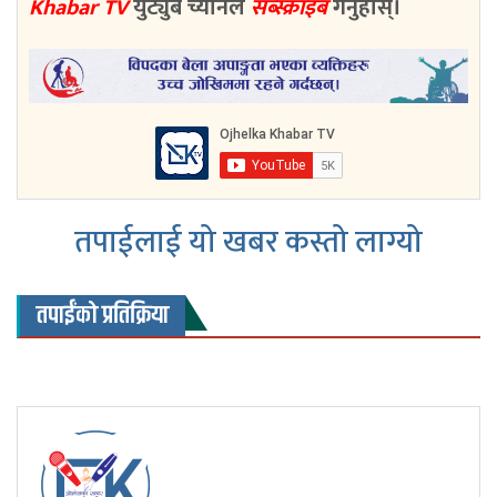
Khabar TV
युट्युब च्यानल
सब्स्क्राइब
गर्नुहोस्।
तपाईलाई यो खबर कस्तो लाग्यो
तपाईंको प्रतिक्रिया