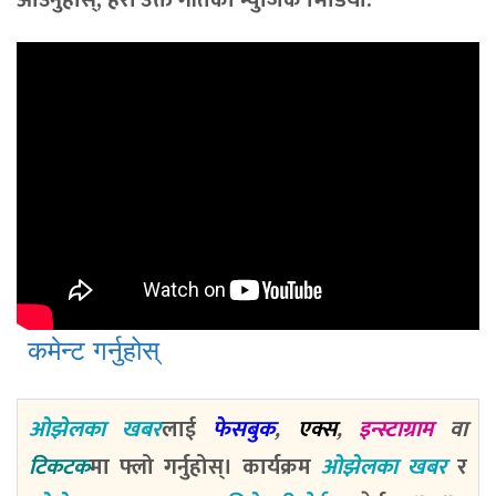
आउनुहोस्, हेरौँ उक्त गीतको म्युजिक भिडियो:
कमेन्ट गर्नुहोस्
ओझेलका खबर
लाई
फेसबुक
,
एक्स
,
इन्स्टाग्राम
वा
टिकटक
मा फ्लो गर्नुहोस्। कार्यक्रम
ओझेलका खबर
र