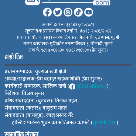
कम्पनी दर्ता नं.: ३३८४१६/८०/०८१
सूचना तथा प्रसारण विभाग दर्ता नं.: ४७९३-२०८१/२०८२
प्रधान कार्यालय: रेसुङ्गा नगरपालिका-१, मिलनचोक, तम्घास, गुल्मी
शाखा कार्यालय: मुसिकोट नगरपालिका-३, तोलादी, गुल्मी
सम्पर्क: ९८५७०६१५३०, ९७६९२९६५३० (प्रेम सुनार)
हाम्रो टिम
प्रधान सम्पादक: युवराज खत्री क्षेत्री
अध्यक्ष/सञ्चालक: प्रेम बहादुर खड्काथोकी (प्रेम सुनार)
कार्यकारी सम्पादक: सालिक खत्री (
@SalikKhatry
)
निर्देशक: विजय सुनार
वरिष्ठ संवाददाता (बुटवल): तिलक महत
संवाददाता (कतार): बाबुराम महत
संवाददाता (बागलुङ): लालु प्रसाद गैरे
होस्टिङ पार्टनर: भुवन काफ्ले/जनक काफ्ले (
लुम्बिनी होस्ट
)
सामाजिक संजाल