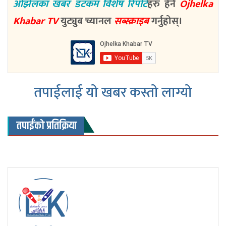
ओझेलका खबर डटकम विशेष रिपोर्ट
हरु हेर्न
Ojhelka
Khabar TV
युट्युब च्यानल
सब्स्क्राइब
गर्नुहोस्।
तपाईलाई यो खबर कस्तो लाग्यो
तपाईंको प्रतिक्रिया