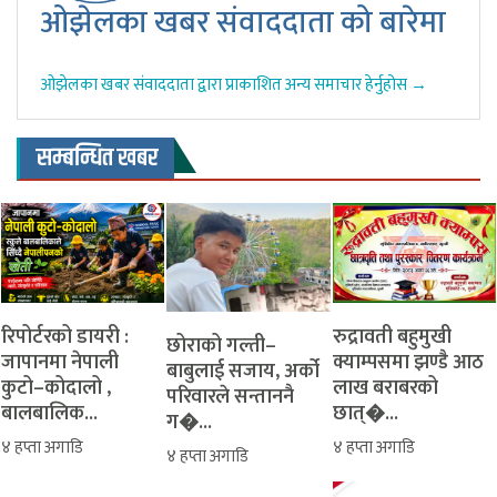
ओझेलका खबर संवाददाता को बारेमा
ओझेलका खबर संवाददाता द्वारा प्राकाशित अन्य समाचार हेर्नुहोस →
सम्बन्धित खबर
रिपोर्टरको डायरी :
रुद्रावती बहुमुखी
‎​छोराको गल्ती–
जापानमा नेपाली
क्याम्पसमा झण्डै आठ
बाबुलाई सजाय, अर्को
कुटो–कोदालो ,
लाख बराबरको
परिवारले सन्ताननै
बालबालिक...
छात्�...
ग�...
४ हप्ता अगाडि
४ हप्ता अगाडि
४ हप्ता अगाडि