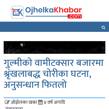
गुल्मीको वामीटक्सार बजारमा
श्रृंखलाबद्ध चोरीका घटना,
अनुसन्धान फितलो
ओझेलका खबर
४ वर्ष अगाडि