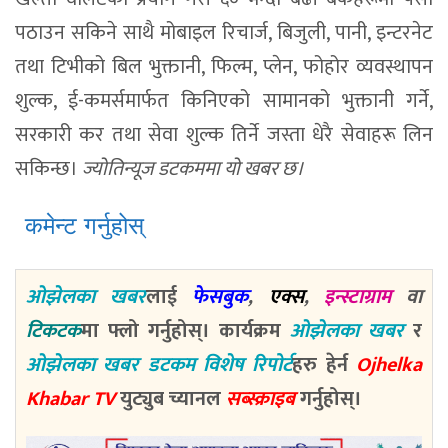
पठाउन सकिने साथै मोबाइल रिचार्ज, बिजुली, पानी, इन्टरनेट
तथा टिभीको बिल भुक्तानी, फिल्म, प्लेन, फोहोर व्यवस्थापन
शुल्क, ई-कमर्समार्फत किनिएको सामानको भुक्तानी गर्ने,
सरकारी कर तथा सेवा शुल्क तिर्ने जस्ता धेरै सेवाहरू लिन
सकिन्छ।
ज्योतिन्यूज डटकममा यो खबर छ।
कमेन्ट गर्नुहोस्
ओझेलका खबर
लाई
फेसबुक
,
एक्स
,
इन्स्टाग्राम
वा
टिकटक
मा फ्लो गर्नुहोस्। कार्यक्रम
ओझेलका खबर
र
ओझेलका खबर डटकम विशेष रिपोर्ट
हरु हेर्न
Ojhelka
Khabar TV
युट्युब च्यानल
सब्स्क्राइब
गर्नुहोस्।