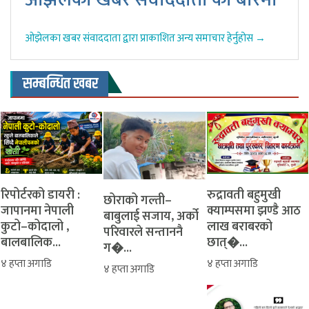
ओझेलका खबर संवाददाता द्वारा प्राकाशित अन्य समाचार हेर्नुहोस →
सम्बन्धित खबर
रिपोर्टरको डायरी :
रुद्रावती बहुमुखी
‎​छोराको गल्ती–
जापानमा नेपाली
क्याम्पसमा झण्डै आठ
बाबुलाई सजाय, अर्को
कुटो–कोदालो ,
लाख बराबरको
परिवारले सन्ताननै
बालबालिक...
छात्�...
ग�...
४ हप्ता अगाडि
४ हप्ता अगाडि
४ हप्ता अगाडि