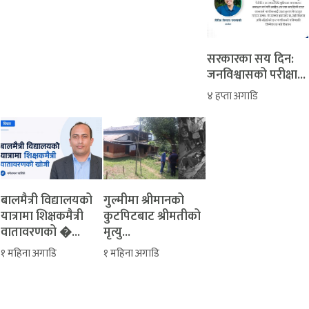
सरकारका सय दिन:
जनविश्वासको परीक्षा...
४ हप्ता अगाडि
बालमैत्री विद्यालयको
‎गुल्मीमा श्रीमानको
यात्रामा शिक्षकमैत्री
कुटपिटबाट श्रीमतीको
वातावरणको �...
मृत्यु...
१ महिना अगाडि
१ महिना अगाडि