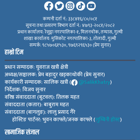
कम्पनी दर्ता नं.: ३३८४१६/८०/०८१
सूचना तथा प्रसारण विभाग दर्ता नं.: ४७९३-२०८१/२०८२
प्रधान कार्यालय: रेसुङ्गा नगरपालिका-१, मिलनचोक, तम्घास, गुल्मी
शाखा कार्यालय: मुसिकोट नगरपालिका-३, तोलादी, गुल्मी
सम्पर्क: ९८५७०६१५३०, ९७६९२९६५३० (प्रेम सुनार)
हाम्रो टिम
प्रधान सम्पादक: युवराज खत्री क्षेत्री
अध्यक्ष/सञ्चालक: प्रेम बहादुर खड्काथोकी (प्रेम सुनार)
कार्यकारी सम्पादक: सालिक खत्री (
@SalikKhatry
)
निर्देशक: विजय सुनार
वरिष्ठ संवाददाता (बुटवल): तिलक महत
संवाददाता (कतार): बाबुराम महत
संवाददाता (बागलुङ): लालु प्रसाद गैरे
होस्टिङ पार्टनर: भुवन काफ्ले/जनक काफ्ले (
लुम्बिनी होस्ट
)
सामाजिक संजाल