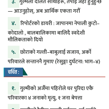
३.
​गुल्मेली दलित साथीहरू, तपाईं जहाँ हुनुहुन्छ
— आउनुहोस्, अब आर्थिक एकता गरौँ
४.
रिपोर्टरको डायरी : जापानमा नेपाली कुटो–
कोदालो , बालबालिकामा बालिदै स्वदेशी
मौलिकताको दियो
५.
‎​छोराको गल्ती–बाबुलाई सजाय, अर्को
परिवारले सन्ताननै गुमाए (रेसुङ्गा दुर्घटना: भाग–४) ‎
चर्चित :
१.
गुल्मीको अर्जैमा पहिरोले घर पुरिदा एकै
परिवारका ४ जनाको मृत्यु, १ जना बेपत्ता