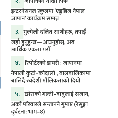
२.
जापानको गोर्खा पिक
इन्टरनेसनल स्कुलमा ‘एडुब्रिज नेपाल-
जापान’ कार्यक्रम सम्पन्न
३.
​गुल्मेली दलित साथीहरू, तपाईं
जहाँ हुनुहुन्छ— आउनुहोस्, अब
आर्थिक एकता गरौँ
४.
रिपोर्टरको डायरी : जापानमा
नेपाली कुटो–कोदालो , बालबालिकामा
बालिदै स्वदेशी मौलिकताको दियो
५.
‎​छोराको गल्ती–बाबुलाई सजाय,
अर्को परिवारले सन्ताननै गुमाए (रेसुङ्गा
दुर्घटना: भाग–४) ‎