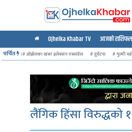
Ojhelka Khabar TV
आजको राशिफल र
चर्चित
:
ओझेलका खबर इलेक्सन एक्सप्रेस
दुर्घटना
गुल्मी मह
लैंगिक हिंसा विरुद्धको