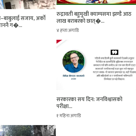
रुद्रावती बहुमुखी क्याम्पसमा झण्डै आठ
ती–बाबुलाई सजाय, अर्को
लाख बराबरको छात्�...
ताननै ग�...
४ हप्ता अगाडि
सरकारका सय दिन: जनविश्वासको
परीक्षा...
१ महिना अगाडि