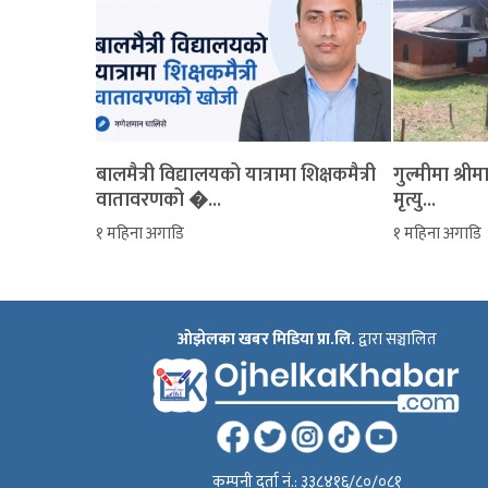
बालमैत्री विद्यालयको यात्रामा शिक्षकमैत्री
‎गुल्मीमा श्
वातावरणको �...
मृत्यु...
१ महिना अगाडि
१ महिना अगाडि
ओझेलका खबर मिडिया प्रा.लि.
द्वारा सञ्चालित
कम्पनी दर्ता नं.: ३३८४१६/८०/०८१