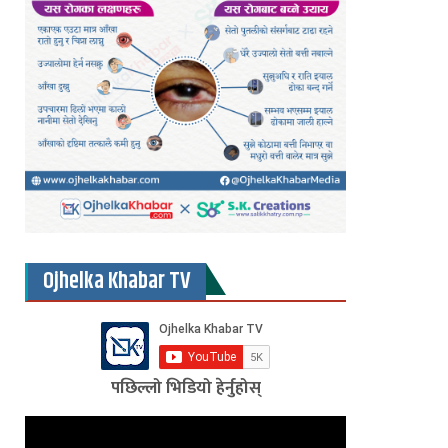
Ojhelka Khabar TV
पछिल्लो भिडियो हेर्नुहोस्