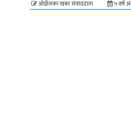
ओझेलका खबर संवाददाता
५ वर्ष अ