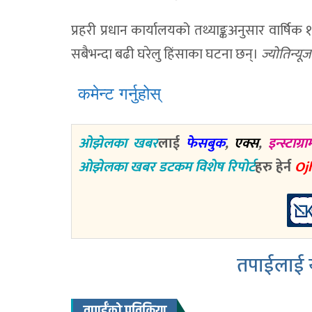
प्रहरी प्रधान कार्यालयको तथ्याङ्कअनुसार वार्ष
सबैभन्दा बढी घरेलु हिंसाका घटना छन्।
ज्योतिन्य
कमेन्ट गर्नुहोस्
ओझेलका खबर
लाई
फेसबुक
,
एक्स
,
इन्स्टाग्रा
ओझेलका खबर डटकम विशेष रिपोर्ट
हरु हेर्न
Oj
तपाईलाई य
तपाईंको प्रतिक्रिया