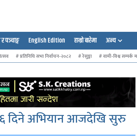
 पञ्चाङ्ग
English Edition
हाम्रो बारेमा
अन्य
ोत्सव
प्रतिनिधि सभा निर्वाचन-२०८२
रेसुङ्गा
वामी-विश्व सम्पर्क मञ
 १६ दिने अभियान आजदेखि सुरु