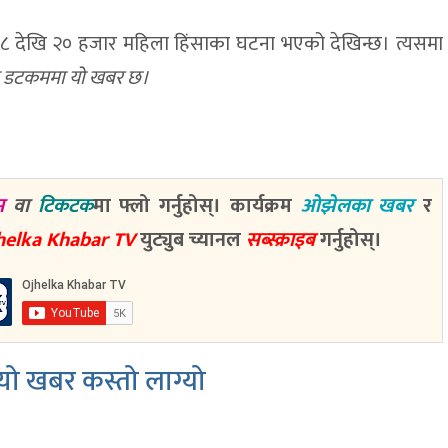
िक १८ देखि २० हजार महिला हिंसाका घटना भएको देखिन्छ। त्यसमा
ूज डटकममा यो खबर छ।
म
वा
टिकटक
मा फ्लो गर्नुहोस्। कार्यक्रम
ओझेलका खबर
र
helka Khabar TV
युट्युब च्यानल
सब्स्क्राइब
गर्नुहोस्।
ो खबर कस्तो लाग्यो