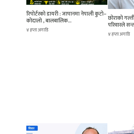
रिपोर्टरको डायरी : जापानमा नेपाली कुटो–
‎​छोराको गल्
कोदालो , बालबालिक...
परिवारले सन्
४ हप्ता अगाडि
४ हप्ता अगाडि