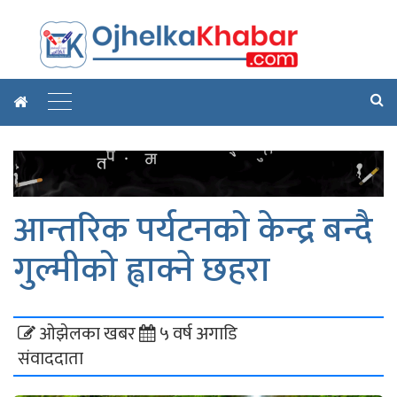
आन्तरिक पर्यटनको केन्द्र बन्दै
गुल्मीको ह्वाक्ने छहरा
ओझेलका खबर
५ वर्ष अगाडि
संवाददाता