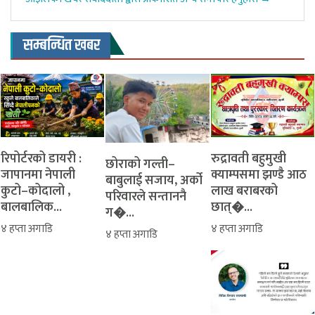
सम्बन्धित खबर
रिपोर्टरको डायरी :
रुद्रावती बहुमुखी
‎​छोराको गल्ती–
जापानमा नेपाली
क्याम्पसमा झण्डै आठ
बाबुलाई सजाय, अर्को
कुटो–कोदालो ,
लाख बराबरको
परिवारले सन्ताननै
बालबालिक...
छात्�...
ग�...
४ हप्ता अगाडि
४ हप्ता अगाडि
४ हप्ता अगाडि