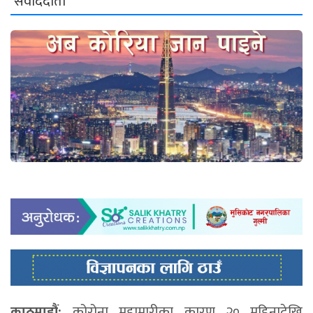
संवाददाता
काठमाडौं:
कोरोना महामारीका कारण २० महिनादेखि