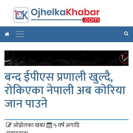
बन्द ईपीएस प्रणाली खुल्दै,
रोकिएका नेपाली अब कोरिया
जान पाउने
ओझेलका खबर
५ वर्ष अगाडि