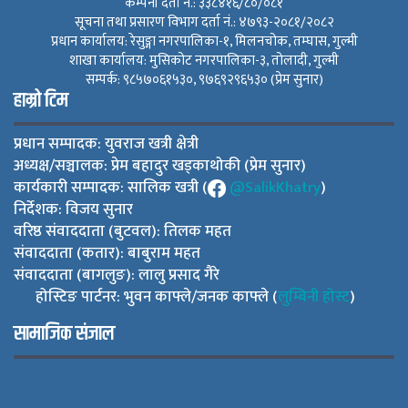
कम्पनी दर्ता नं.: ३३८४१६/८०/०८१
सूचना तथा प्रसारण विभाग दर्ता नं.: ४७९३-२०८१/२०८२
प्रधान कार्यालय: रेसुङ्गा नगरपालिका-१, मिलनचोक, तम्घास, गुल्मी
शाखा कार्यालय: मुसिकोट नगरपालिका-३, तोलादी, गुल्मी
सम्पर्क: ९८५७०६१५३०, ९७६९२९६५३० (प्रेम सुनार)
हाम्रो टिम
प्रधान सम्पादक: युवराज खत्री क्षेत्री
अध्यक्ष/सञ्चालक: प्रेम बहादुर खड्काथोकी (प्रेम सुनार)
कार्यकारी सम्पादक: सालिक खत्री (
@SalikKhatry
)
निर्देशक: विजय सुनार
वरिष्ठ संवाददाता (बुटवल): तिलक महत
संवाददाता (कतार): बाबुराम महत
संवाददाता (बागलुङ): लालु प्रसाद गैरे
होस्टिङ पार्टनर: भुवन काफ्ले/जनक काफ्ले (
लुम्बिनी होस्ट
)
सामाजिक संजाल