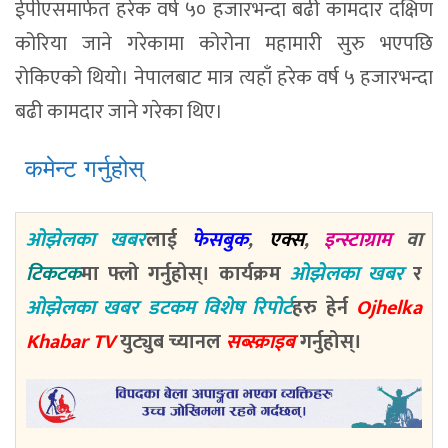
ईपीएसमार्फत हरेक वर्ष ५० हजारभन्दा बढी कामदार दक्षिण
कोरिया जाने गरेकामा कोरोना महामारी सुरु भएपछि
रोकिएको थियो। नेपालबाट मात्र त्यहाँ हरेक वर्ष ५ हजारभन्दा
बढी कामदार जाने गरेका थिए।
कमेन्ट गर्नुहोस्
ओझेलका खबर
लाई
फेसबुक
,
एक्स
,
इन्स्टाग्राम
वा
टिकटक
मा फ्लो गर्नुहोस्। कार्यक्रम
ओझेलका खबर
र
ओझेलका खबर डटकम विशेष रिपोर्ट
हरु हेर्न
Ojhelka
Khabar TV
युट्युब च्यानल
सब्स्क्राइब
गर्नुहोस्।