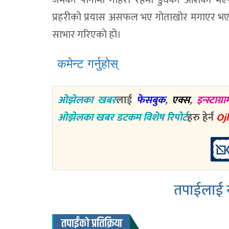
जमेको पानीमा गहिरो रहमा डुवेको आशंका भएपन
प्रहरीको प्रयास असफल भए गोताखोर मगाएर भएप
साभार गरिएको हो।
कमेन्ट गर्नुहोस्
ओझेलका खबर
लाई
फेसबुक
,
एक्स
,
इन्स्टाग्रा
ओझेलका खबर डटकम विशेष रिपोर्ट
हरु हेर्न
Oj
तपाईलाई य
तपाईंको प्रतिक्रिया