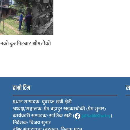
रीमानको कुटपिटबाट श्रीमतीको
हाम्रो टिम
स
प्रधान सम्पादक: युवराज खत्री क्षेत्री
अध्यक्ष/सञ्चालक: प्रेम बहादुर खड्काथोकी (प्रेम सुनार)
कार्यकारी सम्पादक: सालिक खत्री (
@SalikKhatry
)
निर्देशक: विजय सुनार
वरिष्ठ संवाददाता (बुटवल): तिलक महत