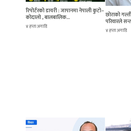
रिपोर्टरको डायरी : जापानमा नेपाली कुटो–
‎​छोराको गल्
कोदालो , बालबालिक...
परिवारले सन्
४ हप्ता अगाडि
४ हप्ता अगाडि