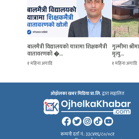
बालमैत्री विद्यालयको यात्रामा शिक्षकमैत्री
‎गुल्मीमा श्
वातावरणको �...
मृत्यु...
१ महिना अगाडि
१ महिना अगाडि
ओझेलका खबर मिडिया प्रा.लि.
द्वारा सञ्चालित
कम्पनी दर्ता नं.: ३३८४१६/८०/०८१