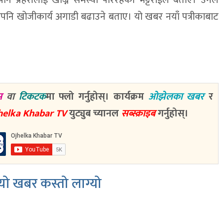
ि प्रहरीलाई खोज्न समस्या परिरहेको भट्टराईले बताए। उनले
नि खोजीकार्य अगाडी बढाउने बताए। यो खबर नयाँ पत्रीकाबाट
म
वा
टिकटक
मा फ्लो गर्नुहोस्। कार्यक्रम
ओझेलका खबर
र
helka Khabar TV
युट्युब च्यानल
सब्स्क्राइब
गर्नुहोस्।
ो खबर कस्तो लाग्यो