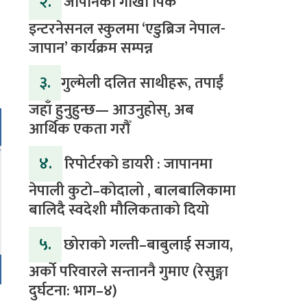
२.
जापानको गोर्खा पिक
इन्टरनेसनल स्कुलमा ‘एडुब्रिज नेपाल-
जापान’ कार्यक्रम सम्पन्न
३.
​गुल्मेली दलित साथीहरू, तपाईं
जहाँ हुनुहुन्छ— आउनुहोस्, अब
आर्थिक एकता गरौँ
४.
रिपोर्टरको डायरी : जापानमा
नेपाली कुटो–कोदालो , बालबालिकामा
बालिदै स्वदेशी मौलिकताको दियो
५.
‎​छोराको गल्ती–बाबुलाई सजाय,
अर्को परिवारले सन्ताननै गुमाए (रेसुङ्गा
दुर्घटना: भाग–४) ‎