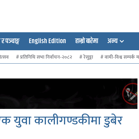
 पञ्चाङ्ग
English Edition
हाम्रो बारेमा
अन्य
ोत्सव
प्रतिनिधि सभा निर्वाचन-२०८२
रेसुङ्गा
वामी-विश्व सम्पर्क मञ
क युवा कालीगण्डकीमा डुबेर