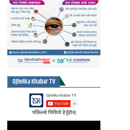
Ojhelka Khabar TV
पछिल्लो भिडियो हेर्नुहोस्