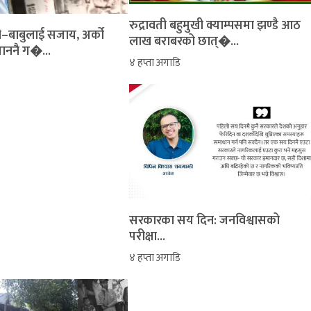
रुद्रावती बहुमुखी क्याम्पसमा झण्डै आठ
ती–बाबुलाई सजाय, अर्को
लाख बराबरको छात्�...
ताननै ग�...
४ हप्ता अगाडि
सरकारका सय दिन: जनविश्वासको
परीक्षा...
४ हप्ता अगाडि