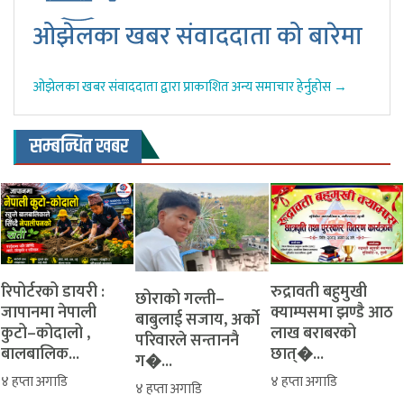
ओझेलका खबर संवाददाता को बारेमा
ओझेलका खबर संवाददाता द्वारा प्राकाशित अन्य समाचार हेर्नुहोस →
सम्बन्धित खबर
रिपोर्टरको डायरी :
रुद्रावती बहुमुखी
‎​छोराको गल्ती–
जापानमा नेपाली
क्याम्पसमा झण्डै आठ
बाबुलाई सजाय, अर्को
कुटो–कोदालो ,
लाख बराबरको
परिवारले सन्ताननै
बालबालिक...
छात्�...
ग�...
४ हप्ता अगाडि
४ हप्ता अगाडि
४ हप्ता अगाडि