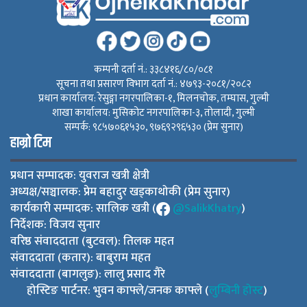
कम्पनी दर्ता नं.: ३३८४१६/८०/०८१
सूचना तथा प्रसारण विभाग दर्ता नं.: ४७९३-२०८१/२०८२
प्रधान कार्यालय: रेसुङ्गा नगरपालिका-१, मिलनचोक, तम्घास, गुल्मी
शाखा कार्यालय: मुसिकोट नगरपालिका-३, तोलादी, गुल्मी
सम्पर्क: ९८५७०६१५३०, ९७६९२९६५३० (प्रेम सुनार)
हाम्रो टिम
प्रधान सम्पादक: युवराज खत्री क्षेत्री
अध्यक्ष/सञ्चालक: प्रेम बहादुर खड्काथोकी (प्रेम सुनार)
कार्यकारी सम्पादक: सालिक खत्री (
@SalikKhatry
)
निर्देशक: विजय सुनार
वरिष्ठ संवाददाता (बुटवल): तिलक महत
संवाददाता (कतार): बाबुराम महत
संवाददाता (बागलुङ): लालु प्रसाद गैरे
होस्टिङ पार्टनर: भुवन काफ्ले/जनक काफ्ले (
लुम्बिनी होस्ट
)