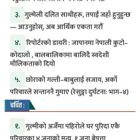
३.
​गुल्मेली दलित साथीहरू, तपाईं जहाँ हुनुहुन्छ
— आउनुहोस्, अब आर्थिक एकता गरौँ
४.
रिपोर्टरको डायरी : जापानमा नेपाली कुटो–
कोदालो , बालबालिकामा बालिदै स्वदेशी
मौलिकताको दियो
५.
‎​छोराको गल्ती–बाबुलाई सजाय, अर्को
परिवारले सन्ताननै गुमाए (रेसुङ्गा दुर्घटना: भाग–४) ‎
चर्चित :
१.
गुल्मीको अर्जैमा पहिरोले घर पुरिदा एकै
परिवारका ४ जनाको मृत्यु, १ जना बेपत्ता