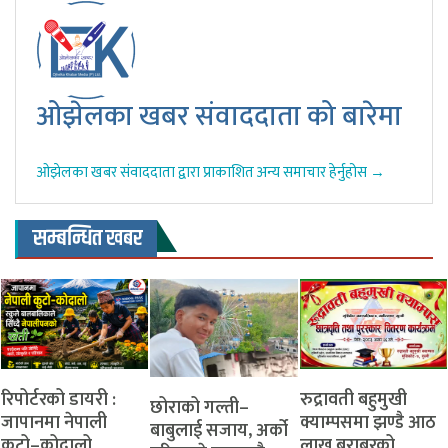
ओझेलका खबर संवाददाता को बारेमा
ओझेलका खबर संवाददाता द्वारा प्राकाशित अन्य समाचार हेर्नुहोस →
सम्बन्धित खबर
रिपोर्टरको डायरी :
रुद्रावती बहुमुखी
‎​छोराको गल्ती–
जापानमा नेपाली
क्याम्पसमा झण्डै आठ
बाबुलाई सजाय, अर्को
कुटो–कोदालो ,
लाख बराबरको