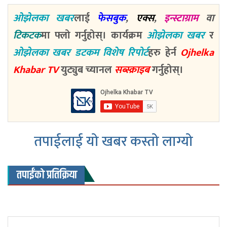
ओझेलका खबर
लाई
फेसबुक
,
एक्स
,
इन्स्टाग्राम
वा
टिकटक
मा फ्लो गर्नुहोस्। कार्यक्रम
ओझेलका खबर
र
ओझेलका खबर डटकम विशेष रिपोर्ट
हरु हेर्न
Ojhelka
Khabar TV
युट्युब च्यानल
सब्स्क्राइब
गर्नुहोस्।
तपाईलाई यो खबर कस्तो लाग्यो
तपाईंको प्रतिक्रिया