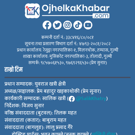
कम्पनी दर्ता नं.: ३३८४१६/८०/०८१
सूचना तथा प्रसारण विभाग दर्ता नं.: ४७९३-२०८१/२०८२
प्रधान कार्यालय: रेसुङ्गा नगरपालिका-१, मिलनचोक, तम्घास, गुल्मी
शाखा कार्यालय: मुसिकोट नगरपालिका-३, तोलादी, गुल्मी
सम्पर्क: ९८५७०६१५३०, ९७६९२९६५३० (प्रेम सुनार)
हाम्रो टिम
प्रधान सम्पादक: युवराज खत्री क्षेत्री
अध्यक्ष/सञ्चालक: प्रेम बहादुर खड्काथोकी (प्रेम सुनार)
कार्यकारी सम्पादक: सालिक खत्री (
@SalikKhatry
)
निर्देशक: विजय सुनार
वरिष्ठ संवाददाता (बुटवल): तिलक महत
संवाददाता (कतार): बाबुराम महत
संवाददाता (बागलुङ): लालु प्रसाद गैरे
होस्टिङ पार्टनर: भुवन काफ्ले/जनक काफ्ले (
लुम्बिनी होस्ट
)