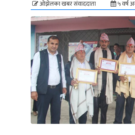
ओझेलका खबर संवाददाता
५ वर्ष अ