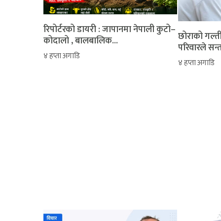
रिपोर्टरको डायरी : जापानमा नेपाली कुटो–
‎​छोराको गल्
कोदालो , बालबालिक...
परिवारले सन्
४ हप्ता अगाडि
४ हप्ता अगाडि