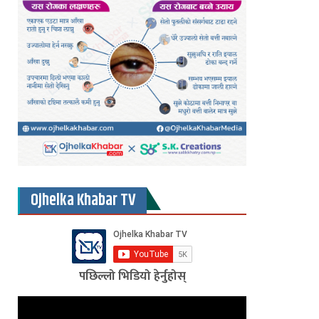
Ojhelka Khabar TV
पछिल्लो भिडियो हेर्नुहोस्