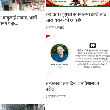
रुद्रावती बहुमुखी क्याम्पसमा झण्डै आठ
ती–बाबुलाई सजाय, अर्को
लाख बराबरको छात्�...
ताननै ग�...
४ हप्ता अगाडि
सरकारका सय दिन: जनविश्वासको
परीक्षा...
१ महिना अगाडि