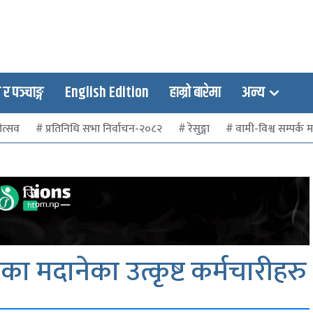
 पञ्चाङ्ग
English Edition
हाम्रो बारेमा
अन्य
ोत्सव
प्रतिनिधि सभा निर्वाचन-२०८२
रेसुङ्गा
वामी-विश्व सम्पर्क मञ
िका मदानेका उत्कृष्ट कर्मचारीहरु