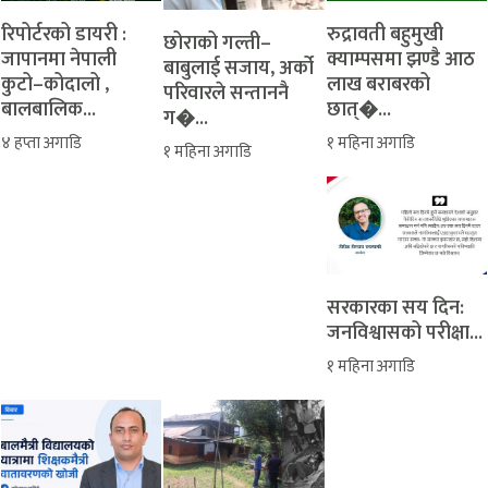
रिपोर्टरको डायरी :
रुद्रावती बहुमुखी
‎​छोराको गल्ती–
जापानमा नेपाली
क्याम्पसमा झण्डै आठ
बाबुलाई सजाय, अर्को
कुटो–कोदालो ,
लाख बराबरको
परिवारले सन्ताननै
बालबालिक...
छात्�...
ग�...
४ हप्ता अगाडि
१ महिना अगाडि
१ महिना अगाडि
सरकारका सय दिन:
जनविश्वासको परीक्षा...
१ महिना अगाडि