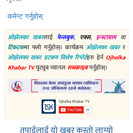
कमेन्ट गर्नुहोस्
ओझेलका खबर
लाई
फेसबुक
,
एक्स
,
इन्स्टाग्राम
वा
टिकटक
मा फ्लो गर्नुहोस्। कार्यक्रम
ओझेलका खबर
र
ओझेलका खबर डटकम विशेष रिपोर्ट
हरु हेर्न
Ojhelka
Khabar TV
युट्युब च्यानल
सब्स्क्राइब
गर्नुहोस्।
तपाईलाई यो खबर कस्तो लाग्यो