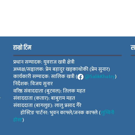
हाम्रो टिम
स
प्रधान सम्पादक: युवराज खत्री क्षेत्री
अध्यक्ष/सञ्चालक: प्रेम बहादुर खड्काथोकी (प्रेम सुनार)
कार्यकारी सम्पादक: सालिक खत्री (
@SalikKhatry
)
निर्देशक: विजय सुनार
वरिष्ठ संवाददाता (बुटवल): तिलक महत
संवाददाता (कतार): बाबुराम महत
ी
संवाददाता (बागलुङ): लालु प्रसाद गैरे
होस्टिङ पार्टनर: भुवन काफ्ले/जनक काफ्ले (
लुम्बिनी
होस्ट
)