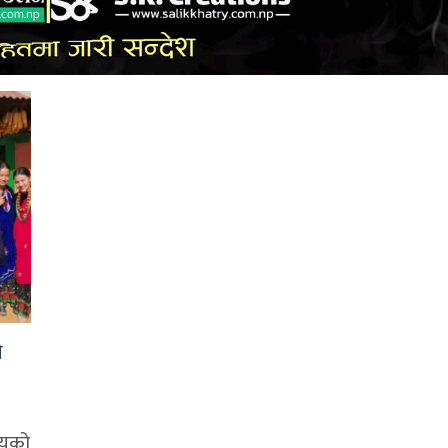
े
ायको