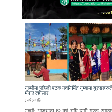
गुल्मीमा पहिलो पटक नवनिर्मित गुम्बामा गुरुङहरुल
मनाए ल्होसार
३ वर्ष अगाडि
गुल्मी: आजभन्दा १२ वर्ष अघि हामी गुरुङ समुद