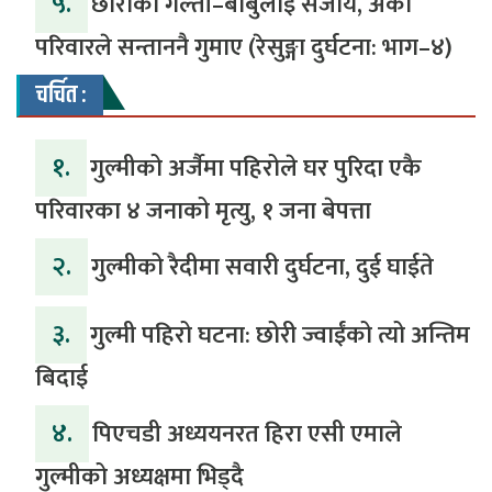
५.
‎​छोराको गल्ती–बाबुलाई सजाय, अर्को
परिवारले सन्ताननै गुमाए (रेसुङ्गा दुर्घटना: भाग–४) ‎
चर्चित :
१.
गुल्मीको अर्जैमा पहिरोले घर पुरिदा एकै
परिवारका ४ जनाको मृत्यु, १ जना बेपत्ता
२.
गुल्मीको रैदीमा सवारी दुर्घटना, दुई घाईते
३.
गुल्मी पहिरो घटना: छोरी ज्वाईंको त्यो अन्तिम
बिदाई
४.
पिएचडी अध्ययनरत हिरा एसी एमाले
गुल्मीको अध्यक्षमा भिड्दै