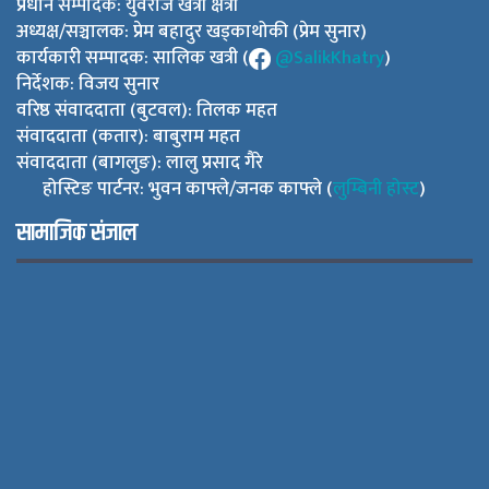
प्रधान सम्पादक: युवराज खत्री क्षेत्री
अध्यक्ष/सञ्चालक: प्रेम बहादुर खड्काथोकी (प्रेम सुनार)
कार्यकारी सम्पादक: सालिक खत्री (
@SalikKhatry
)
निर्देशक: विजय सुनार
वरिष्ठ संवाददाता (बुटवल): तिलक महत
संवाददाता (कतार): बाबुराम महत
संवाददाता (बागलुङ): लालु प्रसाद गैरे
होस्टिङ पार्टनर: भुवन काफ्ले/जनक काफ्ले (
लुम्बिनी होस्ट
)
सामाजिक संजाल