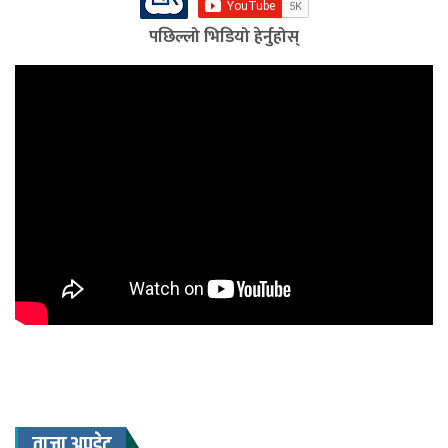
पछिल्लो भिडियो हेर्नुहोस्
ताजा अपडेट