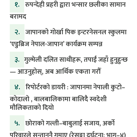
१.
रुपन्देही प्रहरी द्वारा भन्सार छलीका सामान
बरामद
२.
जापानको गोर्खा पिक इन्टरनेसनल स्कुलमा
‘एडुब्रिज नेपाल-जापान’ कार्यक्रम सम्पन्न
३.
​गुल्मेली दलित साथीहरू, तपाईं जहाँ हुनुहुन्छ
— आउनुहोस्, अब आर्थिक एकता गरौँ
४.
रिपोर्टरको डायरी : जापानमा नेपाली कुटो–
कोदालो , बालबालिकामा बालिदै स्वदेशी
मौलिकताको दियो
५.
‎​छोराको गल्ती–बाबुलाई सजाय, अर्को
परिवारले सन्ताननै गुमाए (रेसुङ्गा दुर्घटना: भाग–४) ‎