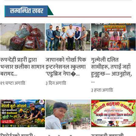
सम्बन्धित खबर
रुपन्देही प्रहरी द्वारा
जापानको गोर्खा पिक
​गुल्मेली दलित
भन्सार छलीका सामान
इन्टरनेसनल स्कुलमा
साथीहरू, तपाईं जहाँ
बरामद...
‘एडुब्रिज नेपा�...
हुनुहुन्छ— आउनुहोस्,
...
१९ घण्टा अगाडि
३ दिन अगाडि
३ हप्ता अगाडि