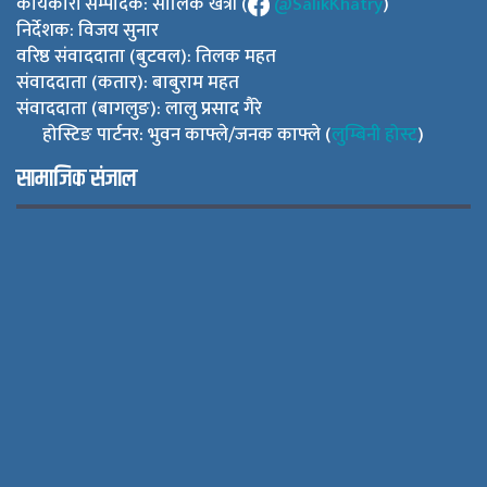
कार्यकारी सम्पादक: सालिक खत्री (
@SalikKhatry
)
निर्देशक: विजय सुनार
वरिष्ठ संवाददाता (बुटवल): तिलक महत
संवाददाता (कतार): बाबुराम महत
संवाददाता (बागलुङ): लालु प्रसाद गैरे
होस्टिङ पार्टनर: भुवन काफ्ले/जनक काफ्ले (
लुम्बिनी होस्ट
)
सामाजिक संजाल