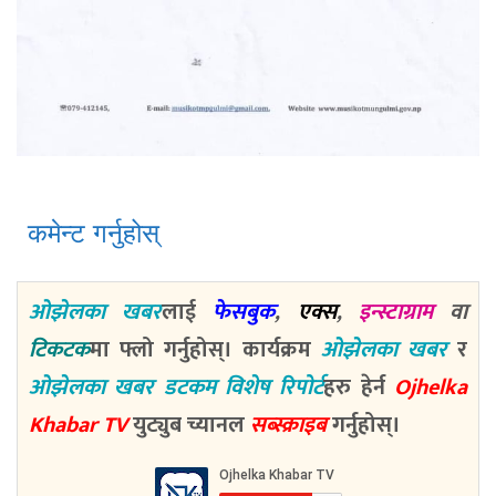
कमेन्ट गर्नुहोस्
ओझेलका खबर
लाई
फेसबुक
,
एक्स
,
इन्स्टाग्राम
वा
टिकटक
मा फ्लो गर्नुहोस्। कार्यक्रम
ओझेलका खबर
र
ओझेलका खबर डटकम विशेष रिपोर्ट
हरु हेर्न
Ojhelka
Khabar TV
युट्युब च्यानल
सब्स्क्राइब
गर्नुहोस्।