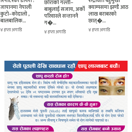
रिपोर्टरको डायरी :
रुद्रावती बहुमुखी
‎​छोराको गल्ती–
जापानमा नेपाली
क्याम्पसमा झण्डै आठ
बाबुलाई सजाय, अर्को
कुटो–कोदालो ,
लाख बराबरको
परिवारले सन्ताननै
बालबालिक...
छात्�...
ग�...
४ हप्ता अगाडि
४ हप्ता अगाडि
४ हप्ता अगाडि