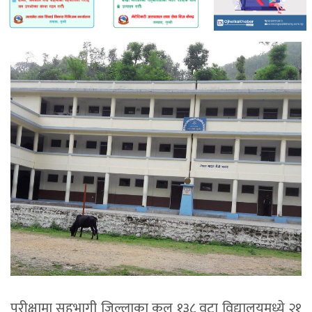
परीक्षामा सहभागी जिल्लाका कुल १३८ वटा विद्यालयमध्ये २१