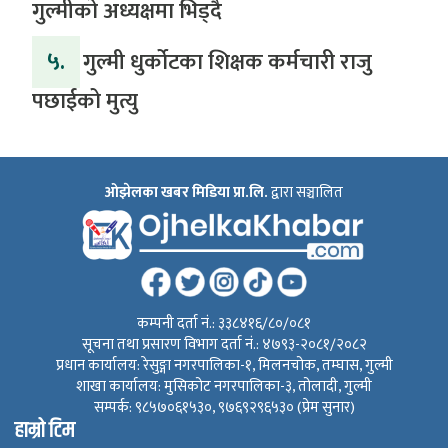
गुल्मीको अध्यक्षमा भिड्दै
५.
गुल्मी धुर्कोटका शिक्षक कर्मचारी राजु
पछाईको मुत्यु
ओझेलका खबर मिडिया प्रा.लि.
द्वारा सञ्चालित
कम्पनी दर्ता नं.: ३३८४१६/८०/०८१
सूचना तथा प्रसारण विभाग दर्ता नं.: ४७९३-२०८१/२०८२
प्रधान कार्यालय: रेसुङ्गा नगरपालिका-१, मिलनचोक, तम्घास, गुल्मी
शाखा कार्यालय: मुसिकोट नगरपालिका-३, तोलादी, गुल्मी
सम्पर्क: ९८५७०६१५३०, ९७६९२९६५३० (प्रेम सुनार)
हाम्रो टिम