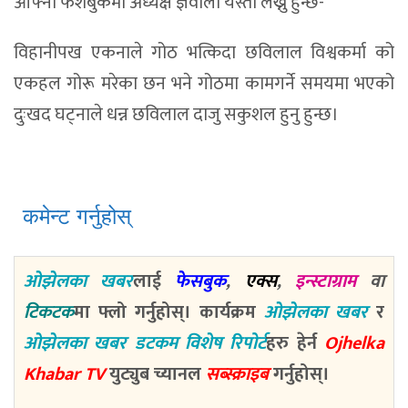
आफ्नो फेशबुकमा अध्यक्ष ज्ञवाली यस्तो लेख्नु हुन्छ-
विहानीपख एकनाले गोठ भत्किदा छविलाल विश्वकर्मा को
एकहल गोरू मरेका छन भने गोठमा कामगर्ने समयमा भएको
दुःखद घट्नाले धन्न छविलाल दाजु सकुशल हुनु हुन्छ।
कमेन्ट गर्नुहोस्
ओझेलका खबर
लाई
फेसबुक
,
एक्स
,
इन्स्टाग्राम
वा
टिकटक
मा फ्लो गर्नुहोस्। कार्यक्रम
ओझेलका खबर
र
ओझेलका खबर डटकम विशेष रिपोर्ट
हरु हेर्न
Ojhelka
Khabar TV
युट्युब च्यानल
सब्स्क्राइब
गर्नुहोस्।