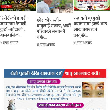
रिपोर्टरको डायरी :
रुद्रावती बहुमुखी
‎​छोराको गल्ती–
जापानमा नेपाली
क्याम्पसमा झण्डै आठ
बाबुलाई सजाय, अर्को
कुटो–कोदालो ,
लाख बराबरको
परिवारले सन्ताननै
बालबालिक...
छात्�...
ग�...
४ हप्ता अगाडि
४ हप्ता अगाडि
४ हप्ता अगाडि