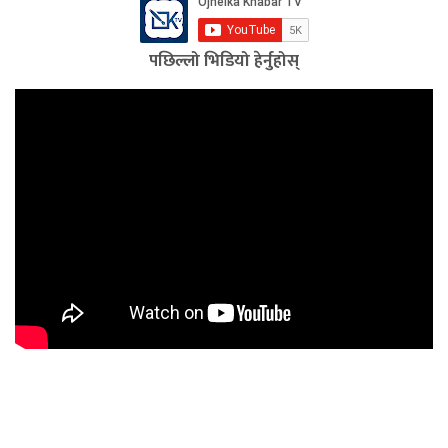
पछिल्लो भिडियो हेर्नुहोस्