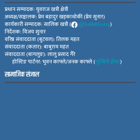
प्रधान सम्पादक: युवराज खत्री क्षेत्री
अध्यक्ष/सञ्चालक: प्रेम बहादुर खड्काथोकी (प्रेम सुनार)
कार्यकारी सम्पादक: सालिक खत्री (
@SalikKhatry
)
निर्देशक: विजय सुनार
वरिष्ठ संवाददाता (बुटवल): तिलक महत
संवाददाता (कतार): बाबुराम महत
संवाददाता (बागलुङ): लालु प्रसाद गैरे
होस्टिङ पार्टनर: भुवन काफ्ले/जनक काफ्ले (
लुम्बिनी होस्ट
)
सामाजिक संजाल