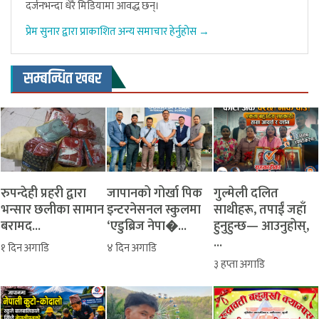
दर्जनभन्दा धेरै मिडियामा आवद्ध छन्।
प्रेम सुनार द्वारा प्राकाशित अन्य समाचार हेर्नुहोस →
सम्बन्धित खबर
रुपन्देही प्रहरी द्वारा
जापानको गोर्खा पिक
​गुल्मेली दलित
भन्सार छलीका सामान
इन्टरनेसनल स्कुलमा
साथीहरू, तपाईं जहाँ
बरामद...
‘एडुब्रिज नेपा�...
हुनुहुन्छ— आउनुहोस्,
...
१ दिन अगाडि
४ दिन अगाडि
३ हप्ता अगाडि