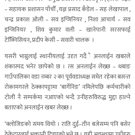
– सहायक प्रशासन पाँचौँ , यज्ञ प्रसाद कँडेल – सह लेखापाल ,
चन्द्र प्रकाश ओली – सव इन्जिनियर , निशा आचार्य – सव
इन्जिनियर , शिव कुमार वली – खानेपानी सरसफाई
टेक्नििसियन, प्रदीप केसी – सवारी चालक ।
यसरी भाग्नुलाई स्थानीयलाई उदृत गदैंै अनलाईन खबरले
शंकास्पद भनेर छापेको छ । त्स अनलाईन लेख्छ – थबाङ
गाउँपालिका वडा नम्बर २ का पूर्ववडाध्यक्ष समेत रहेका बसन्त
रोकामगरले ठेक्कापट्टामा ‘बार्गेनिङ’ नमिलेपछि कर्मचारीको
टोली नै सम्पर्कमा नआएको भन्दै उनीहरुविरुद्ध मुद्दा हाल्ने
बताएको अनलाईन खबर लेख्छ ।
‘क्लोजिङको समय थियो । राति दुई–तीन बजेसम्म पनि बसेर
ठेकेदारलाई भुक्तानी दिइएको भन्ने छ । यही अवस्थामा उहाँहरु