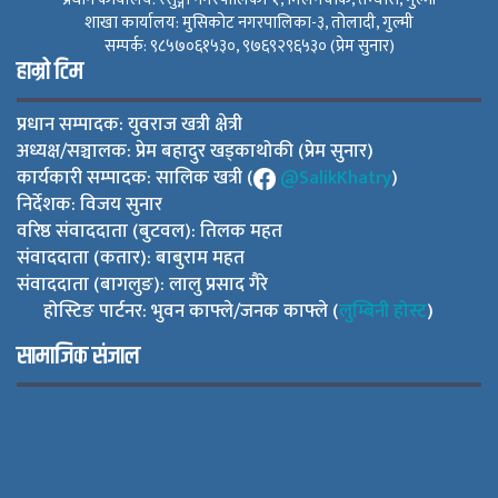
शाखा कार्यालय: मुसिकोट नगरपालिका-३, तोलादी, गुल्मी
सम्पर्क: ९८५७०६१५३०, ९७६९२९६५३० (प्रेम सुनार)
हाम्रो टिम
प्रधान सम्पादक: युवराज खत्री क्षेत्री
अध्यक्ष/सञ्चालक: प्रेम बहादुर खड्काथोकी (प्रेम सुनार)
कार्यकारी सम्पादक: सालिक खत्री (
@SalikKhatry
)
निर्देशक: विजय सुनार
वरिष्ठ संवाददाता (बुटवल): तिलक महत
संवाददाता (कतार): बाबुराम महत
संवाददाता (बागलुङ): लालु प्रसाद गैरे
होस्टिङ पार्टनर: भुवन काफ्ले/जनक काफ्ले (
लुम्बिनी होस्ट
)
सामाजिक संजाल