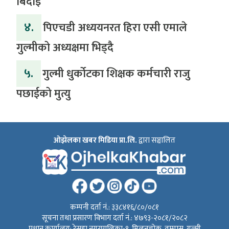
बिदाई
४.
पिएचडी अध्ययनरत हिरा एसी एमाले
गुल्मीको अध्यक्षमा भिड्दै
५.
गुल्मी धुर्कोटका शिक्षक कर्मचारी राजु
पछाईको मुत्यु
ओझेलका खबर मिडिया प्रा.लि.
द्वारा सञ्चालित
कम्पनी दर्ता नं.: ३३८४१६/८०/०८१
सूचना तथा प्रसारण विभाग दर्ता नं.: ४७९३-२०८१/२०८२
प्रधान कार्यालय: रेसुङ्गा नगरपालिका-१, मिलनचोक, तम्घास, गुल्मी