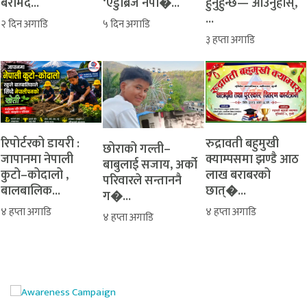
बरामद...
‘एडुब्रिज नेपा�...
हुनुहुन्छ— आउनुहोस्,
...
२ दिन अगाडि
५ दिन अगाडि
३ हप्ता अगाडि
रिपोर्टरको डायरी :
रुद्रावती बहुमुखी
‎​छोराको गल्ती–
जापानमा नेपाली
क्याम्पसमा झण्डै आठ
बाबुलाई सजाय, अर्को
कुटो–कोदालो ,
लाख बराबरको
परिवारले सन्ताननै
बालबालिक...
छात्�...
ग�...
४ हप्ता अगाडि
४ हप्ता अगाडि
४ हप्ता अगाडि