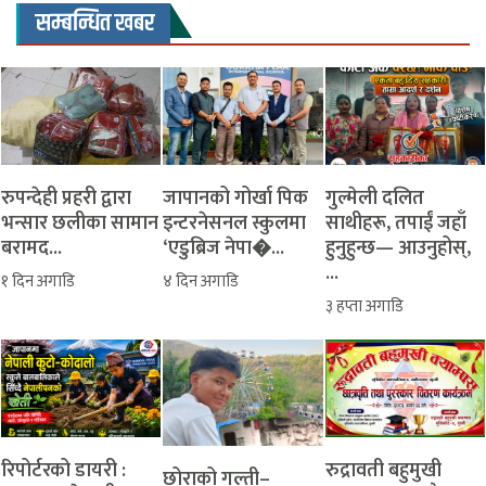
सम्बन्धित खबर
रुपन्देही प्रहरी द्वारा
जापानको गोर्खा पिक
​गुल्मेली दलित
भन्सार छलीका सामान
इन्टरनेसनल स्कुलमा
साथीहरू, तपाईं जहाँ
बरामद...
‘एडुब्रिज नेपा�...
हुनुहुन्छ— आउनुहोस्,
...
१ दिन अगाडि
४ दिन अगाडि
३ हप्ता अगाडि
रिपोर्टरको डायरी :
रुद्रावती बहुमुखी
‎​छोराको गल्ती–