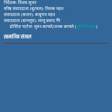
निर्देशक: विजय सुनार
वरिष्ठ संवाददाता (बुटवल): तिलक महत
संवाददाता (कतार): बाबुराम महत
संवाददाता (बागलुङ): लालु प्रसाद गैरे
होस्टिङ पार्टनर: भुवन काफ्ले/जनक काफ्ले (
लुम्बिनी होस्ट
)
सामाजिक संजाल