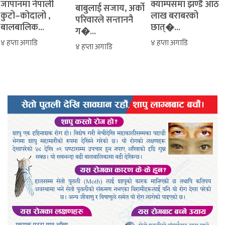
जापानमा नेपाली
क्याम्पसमा झण्डै आठ
बाबुलाई सजाय, अर्को
कुटो–कोदालो ,
लाख बराबरको
परिवारले सन्ताननै
बालबालिक...
छात्�...
ग�...
४ हप्ता अगाडि
४ हप्ता अगाडि
४ हप्ता अगाडि