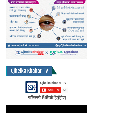
Ojhelka Khabar TV
पछिल्लो भिडियो हेर्नुहोस्