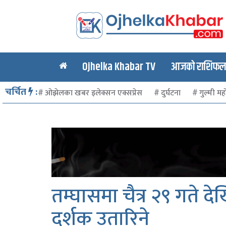
Ojhelka Khabar TV
आजको राशिफल र
चर्चित
:
ओझेलका खबर इलेक्सन एक्सप्रेस
दुर्घटना
गुल्मी मह
तम्घासमा चैत्र २९ गते द
दर्शक उतारिने