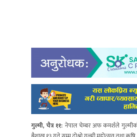
गुल्मी, चैत्र ११:
नेपाल चेम्बर अफ कमर्शले गुल्मीक
बैशाख १३ गते सम्म दोश्रो गुल्मी महोत्सव तथा कृषि