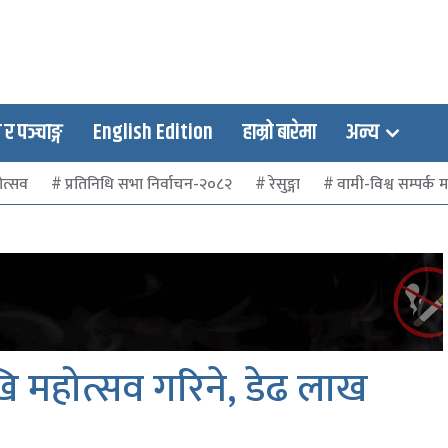
 पञ्चाङ्ग
English Edition
हाम्रो बारेमा
अन्य
ोत्सव
प्रतिनिधि सभा निर्वाचन-२०८२
रेसुङ्गा
वामी-विश्व सम्पर्क मञ
ेखि महोत्सव गरिने, डेढ लाख