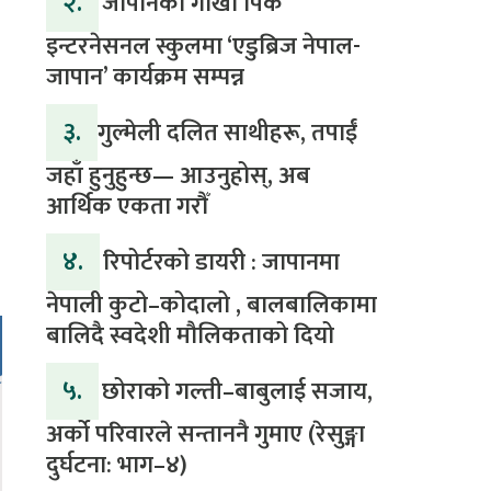
२.
जापानको गोर्खा पिक
इन्टरनेसनल स्कुलमा ‘एडुब्रिज नेपाल-
जापान’ कार्यक्रम सम्पन्न
३.
​गुल्मेली दलित साथीहरू, तपाईं
जहाँ हुनुहुन्छ— आउनुहोस्, अब
आर्थिक एकता गरौँ
४.
रिपोर्टरको डायरी : जापानमा
नेपाली कुटो–कोदालो , बालबालिकामा
बालिदै स्वदेशी मौलिकताको दियो
५.
‎​छोराको गल्ती–बाबुलाई सजाय,
अर्को परिवारले सन्ताननै गुमाए (रेसुङ्गा
दुर्घटना: भाग–४) ‎