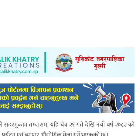
ो सदरमुकाम तम्घासमा यहि चैत्र २९ गते देखि नयाँ बर्ष २०८२ को
 , पर्यटन एवं ब्यापार औद्योगिक मेला गर्ने भएकको छ ।