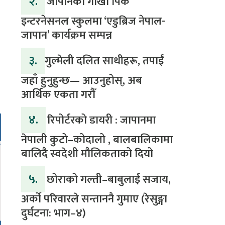
२.
जापानको गोर्खा पिक
इन्टरनेसनल स्कुलमा ‘एडुब्रिज नेपाल-
जापान’ कार्यक्रम सम्पन्न
३.
​गुल्मेली दलित साथीहरू, तपाईं
जहाँ हुनुहुन्छ— आउनुहोस्, अब
आर्थिक एकता गरौँ
४.
रिपोर्टरको डायरी : जापानमा
नेपाली कुटो–कोदालो , बालबालिकामा
बालिदै स्वदेशी मौलिकताको दियो
५.
‎​छोराको गल्ती–बाबुलाई सजाय,
अर्को परिवारले सन्ताननै गुमाए (रेसुङ्गा
दुर्घटना: भाग–४) ‎