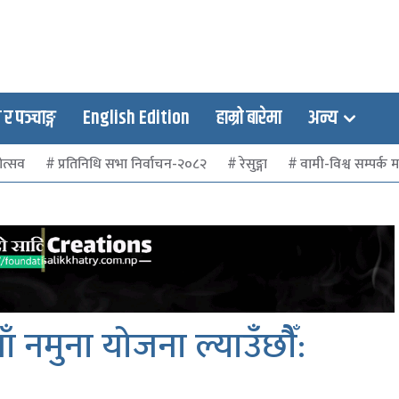
 पञ्चाङ्ग
English Edition
हाम्रो बारेमा
अन्य
ोत्सव
प्रतिनिधि सभा निर्वाचन-२०८२
रेसुङ्गा
वामी-विश्व सम्पर्क मञ
ाँ नमुना योजना ल्याउँछौैँ: