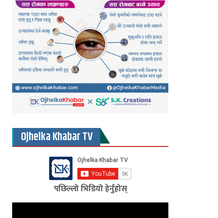
Ojhelka Khabar TV
पछिल्लो भिडियो हेर्नुहोस्