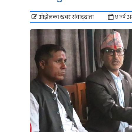
ओझेलका खबर संवाददाता
४ वर्ष अ