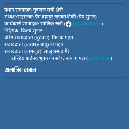
प्रधान सम्पादक: युवराज खत्री क्षेत्री
अध्यक्ष/सञ्चालक: प्रेम बहादुर खड्काथोकी (प्रेम सुनार)
कार्यकारी सम्पादक: सालिक खत्री (
@SalikKhatry
)
निर्देशक: विजय सुनार
वरिष्ठ संवाददाता (बुटवल): तिलक महत
संवाददाता (कतार): बाबुराम महत
संवाददाता (बागलुङ): लालु प्रसाद गैरे
होस्टिङ पार्टनर: भुवन काफ्ले/जनक काफ्ले (
लुम्बिनी होस्ट
)
सामाजिक संजाल