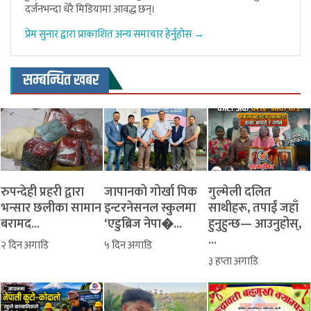
दर्जनभन्दा धेरै मिडियामा आवद्ध छन्।
प्रेम सुनार द्वारा प्राकाशित अन्य समाचार हेर्नुहोस →
सम्बन्धित खबर
रुपन्देही प्रहरी द्वारा
जापानको गोर्खा पिक
​गुल्मेली दलित
भन्सार छलीका सामान
इन्टरनेसनल स्कुलमा
साथीहरू, तपाईं जहाँ
बरामद...
‘एडुब्रिज नेपा�...
हुनुहुन्छ— आउनुहोस्,
...
२ दिन अगाडि
५ दिन अगाडि
३ हप्ता अगाडि