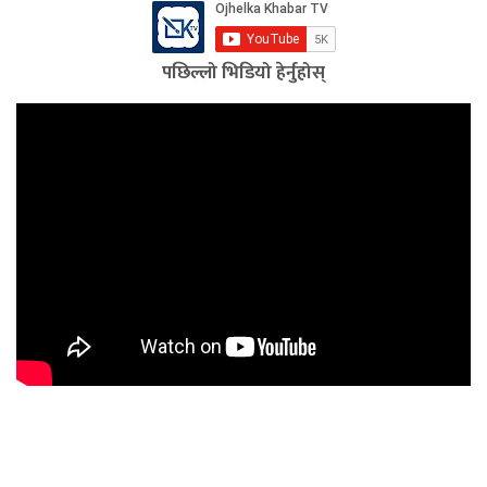
पछिल्लो भिडियो हेर्नुहोस्