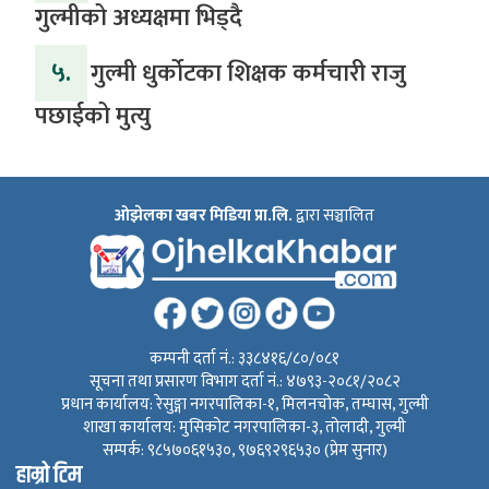
गुल्मीको अध्यक्षमा भिड्दै
५.
गुल्मी धुर्कोटका शिक्षक कर्मचारी राजु
पछाईको मुत्यु
ओझेलका खबर मिडिया प्रा.लि.
द्वारा सञ्चालित
कम्पनी दर्ता नं.: ३३८४१६/८०/०८१
सूचना तथा प्रसारण विभाग दर्ता नं.: ४७९३-२०८१/२०८२
प्रधान कार्यालय: रेसुङ्गा नगरपालिका-१, मिलनचोक, तम्घास, गुल्मी
शाखा कार्यालय: मुसिकोट नगरपालिका-३, तोलादी, गुल्मी
सम्पर्क: ९८५७०६१५३०, ९७६९२९६५३० (प्रेम सुनार)
हाम्रो टिम