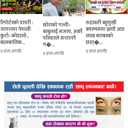
रिपोर्टरको डायरी :
रुद्रावती बहुमुखी
‎​छोराको गल्ती–
जापानमा नेपाली
क्याम्पसमा झण्डै आठ
बाबुलाई सजाय, अर्को
कुटो–कोदालो ,
लाख बराबरको
परिवारले सन्ताननै
बालबालिक...
छात्�...
ग�...
४ हप्ता अगाडि
४ हप्ता अगाडि
४ हप्ता अगाडि