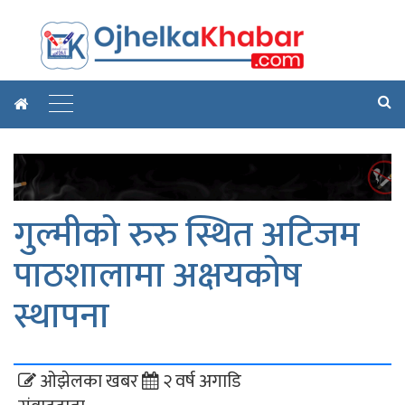
गुल्मीको रुरु स्थित अटिजम
पाठशालामा अक्षयकोष
स्थापना
ओझेलका खबर
२ वर्ष अगाडि