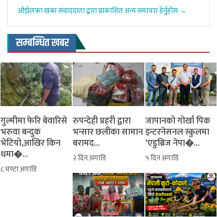
ओझेलका खबर संवाददाता द्वारा प्राकाशित अन्य समाचार हेर्नुहोस →
सम्बन्धित खबर
गुल्मीमा फेरि बेवारिसे
रुपन्देही प्रहरी द्वारा
जापानको गोर्खा पिक
भरुवा बन्दुक
भन्सार छलीका सामान
इन्टरनेसनल स्कुलमा
भेटियो,आखिर किन
बरामद...
‘एडुब्रिज नेपा�...
धमा�...
२ दिन अगाडि
५ दिन अगाडि
८ घण्टा अगाडि