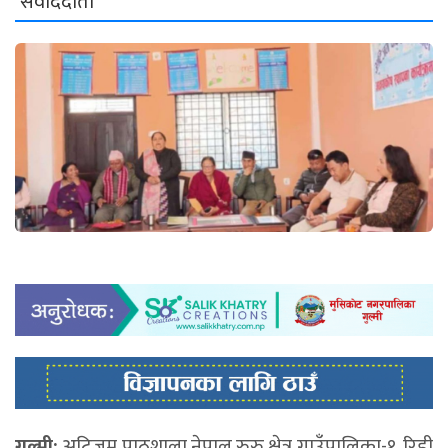
संवाददाता
गुल्मी:
अटिजम पाठशाला नेपाल रुरु क्षेत्र गाउँपालिका-१, रिडी