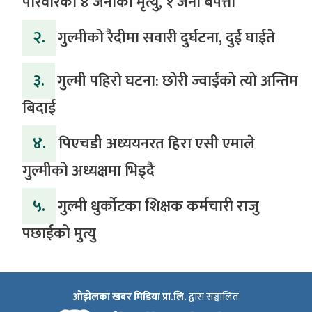
परिवारका ४ जनाको मृत्यु, १ जना बेपत्ता
२.
गुल्मीको रैदीमा सवारी दुर्घटना, दुई घाईते
३.
गुल्मी पहिरो घटना: छोरी ज्वाईंको त्यो अन्तिम
बिदाई
४.
पिएचडी अध्ययनरत हिरा एसी एमाले
गुल्मीको अध्यक्षमा भिड्दै
५.
गुल्मी धुर्कोटका शिक्षक कर्मचारी राजु
पछाईको मुत्यु
ओझेलका खबर मिडिया प्रा.लि.
द्वारा सञ्चालित