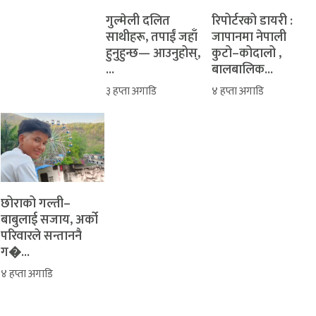
​गुल्मेली दलित
रिपोर्टरको डायरी :
साथीहरू, तपाईं जहाँ
जापानमा नेपाली
हुनुहुन्छ— आउनुहोस्,
कुटो–कोदालो ,
...
बालबालिक...
३ हप्ता अगाडि
४ हप्ता अगाडि
‎​छोराको गल्ती–
बाबुलाई सजाय, अर्को
परिवारले सन्ताननै
ग�...
४ हप्ता अगाडि