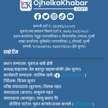
कम्पनी दर्ता नं.: ३३८४१६/८०/०८१
सूचना तथा प्रसारण विभाग दर्ता नं.: ४७९३-२०८१/२०८२
प्रधान कार्यालय: रेसुङ्गा नगरपालिका-१, मिलनचोक, तम्घास, गुल्मी
शाखा कार्यालय: मुसिकोट नगरपालिका-३, तोलादी, गुल्मी
सम्पर्क: ९८५७०६१५३०, ९७६९२९६५३० (प्रेम सुनार)
हाम्रो टिम
प्रधान सम्पादक: युवराज खत्री क्षेत्री
अध्यक्ष/सञ्चालक: प्रेम बहादुर खड्काथोकी (प्रेम सुनार)
कार्यकारी सम्पादक: सालिक खत्री (
@SalikKhatry
)
निर्देशक: विजय सुनार
वरिष्ठ संवाददाता (बुटवल): तिलक महत
संवाददाता (कतार): बाबुराम महत
संवाददाता (बागलुङ): लालु प्रसाद गैरे
होस्टिङ पार्टनर: भुवन काफ्ले/जनक काफ्ले (
लुम्बिनी होस्ट
)