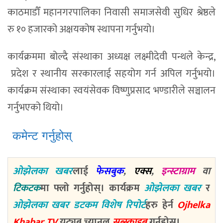
काठमाडौँ महानगरपालिका निवासी समाजसेवी सुधिर श्रेष्ठले
रु १० हजारको अक्षयकोष स्थापना गर्नुभयो।
कार्यक्रममा बोल्दै संस्थाका अध्यक्ष लक्ष्मीदेवी पन्थले केन्द्र,
प्रदेश र स्थानीय सरकारलाई सहयोग गर्न अपिल गर्नुभयो।
कार्यक्रम संस्थाका स्वयंसेवक विष्णुप्रसाद भण्डारीले सञ्चालन
गर्नुभएको थियो।
कमेन्ट गर्नुहोस्
ओझेलका खबर
लाई
फेसबुक
,
एक्स
,
इन्स्टाग्राम
वा
टिकटक
मा फ्लो गर्नुहोस्। कार्यक्रम
ओझेलका खबर
र
ओझेलका खबर डटकम विशेष रिपोर्ट
हरु हेर्न
Ojhelka
Khabar TV
युट्युब च्यानल
सब्स्क्राइब
गर्नुहोस्।