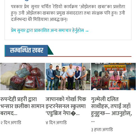
पत्रकार प्रेम सुनार चर्चित रेडियो कार्यक्रम ‘ओझेलका खबर’का प्रस्तोता
हुन्। उनी ओझेलका खबरका प्रमुख संवाददाता तथा संरक्षक पनि हुन। उनी
दर्जनभन्दा धेरै मिडियामा आवद्ध छन्।
प्रेम सुनार द्वारा प्राकाशित अन्य समाचार हेर्नुहोस →
सम्बन्धित खबर
रुपन्देही प्रहरी द्वारा
जापानको गोर्खा पिक
​गुल्मेली दलित
भन्सार छलीका सामान
इन्टरनेसनल स्कुलमा
साथीहरू, तपाईं जहाँ
बरामद...
‘एडुब्रिज नेपा�...
हुनुहुन्छ— आउनुहोस्,
...
२ दिन अगाडि
४ दिन अगाडि
३ हप्ता अगाडि