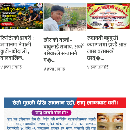
रिपोर्टरको डायरी :
रुद्रावती बहुमुखी
‎​छोराको गल्ती–
जापानमा नेपाली
क्याम्पसमा झण्डै आठ
बाबुलाई सजाय, अर्को
कुटो–कोदालो ,
लाख बराबरको
परिवारले सन्ताननै
बालबालिक...
छात्�...
ग�...
४ हप्ता अगाडि
४ हप्ता अगाडि
४ हप्ता अगाडि