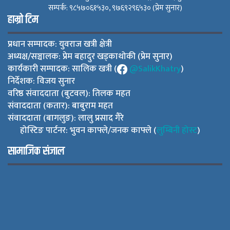
सम्पर्क: ९८५७०६१५३०, ९७६९२९६५३० (प्रेम सुनार)
हाम्रो टिम
प्रधान सम्पादक: युवराज खत्री क्षेत्री
अध्यक्ष/सञ्चालक: प्रेम बहादुर खड्काथोकी (प्रेम सुनार)
कार्यकारी सम्पादक: सालिक खत्री (
@SalikKhatry
)
निर्देशक: विजय सुनार
वरिष्ठ संवाददाता (बुटवल): तिलक महत
संवाददाता (कतार): बाबुराम महत
संवाददाता (बागलुङ): लालु प्रसाद गैरे
होस्टिङ पार्टनर: भुवन काफ्ले/जनक काफ्ले (
लुम्बिनी होस्ट
)
सामाजिक संजाल