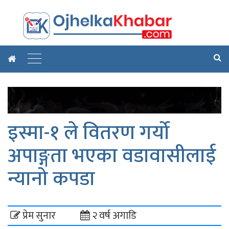
इस्मा-१ ले वितरण गर्यो
अपाङ्गता भएका वडावासीलाई
न्यानो कपडा
प्रेम सुनार
२ वर्ष अगाडि