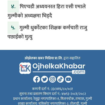
४.
पिएचडी अध्ययनरत हिरा एसी एमाले
गुल्मीको अध्यक्षमा भिड्दै
५.
गुल्मी धुर्कोटका शिक्षक कर्मचारी राजु
पछाईको मुत्यु
ओझेलका खबर मिडिया प्रा.लि.
द्वारा सञ्चालित
कम्पनी दर्ता नं.: ३३८४१६/८०/०८१
सूचना तथा प्रसारण विभाग दर्ता नं.: ४७९३-२०८१/२०८२
प्रधान कार्यालय: रेसुङ्गा नगरपालिका-१, मिलनचोक, तम्घास, गुल्मी
शाखा कार्यालय: मुसिकोट नगरपालिका-३, तोलादी, गुल्मी