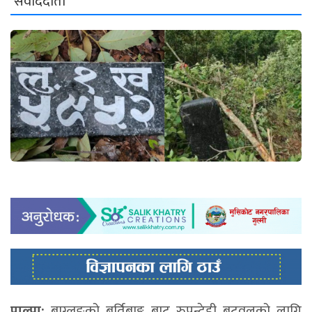
संवाददाता
पाल्पा:
बाग्लुङको बुर्तिबाङ्ग बाट रुपन्देही बुटवलको लागि