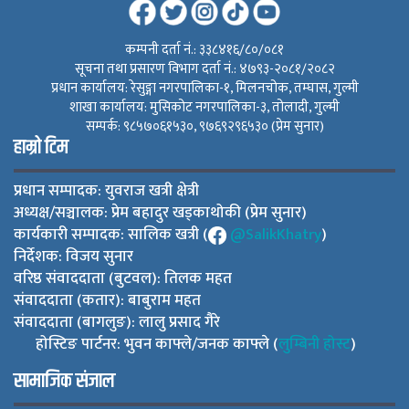
कम्पनी दर्ता नं.: ३३८४१६/८०/०८१
सूचना तथा प्रसारण विभाग दर्ता नं.: ४७९३-२०८१/२०८२
प्रधान कार्यालय: रेसुङ्गा नगरपालिका-१, मिलनचोक, तम्घास, गुल्मी
शाखा कार्यालय: मुसिकोट नगरपालिका-३, तोलादी, गुल्मी
सम्पर्क: ९८५७०६१५३०, ९७६९२९६५३० (प्रेम सुनार)
हाम्रो टिम
प्रधान सम्पादक: युवराज खत्री क्षेत्री
अध्यक्ष/सञ्चालक: प्रेम बहादुर खड्काथोकी (प्रेम सुनार)
कार्यकारी सम्पादक: सालिक खत्री (
@SalikKhatry
)
निर्देशक: विजय सुनार
वरिष्ठ संवाददाता (बुटवल): तिलक महत
संवाददाता (कतार): बाबुराम महत
संवाददाता (बागलुङ): लालु प्रसाद गैरे
होस्टिङ पार्टनर: भुवन काफ्ले/जनक काफ्ले (
लुम्बिनी होस्ट
)
सामाजिक संजाल