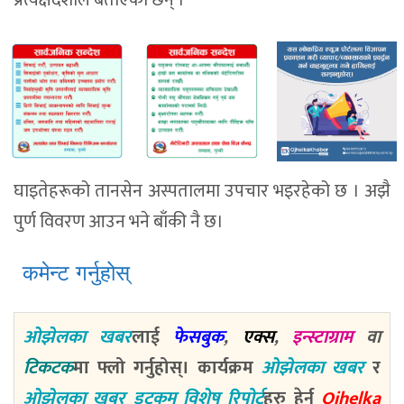
प्रत्यक्षदर्शीले बताएका छन् ।
घाइतेहरूको तानसेन अस्पतालमा उपचार भइरहेको छ । अझै
पुर्ण विवरण आउन भने बाँकी नै छ।
कमेन्ट गर्नुहोस्
ओझेलका खबर
लाई
फेसबुक
,
एक्स
,
इन्स्टाग्राम
वा
टिकटक
मा फ्लो गर्नुहोस्। कार्यक्रम
ओझेलका खबर
र
ओझेलका खबर डटकम विशेष रिपोर्ट
हरु हेर्न
Ojhelka