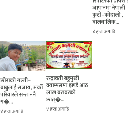
रिपोर्टरको डायरी :
जापानमा नेपाली
कुटो–कोदालो ,
बालबालिक...
४ हप्ता अगाडि
रुद्रावती बहुमुखी
‎​छोराको गल्ती–
क्याम्पसमा झण्डै आठ
बाबुलाई सजाय, अर्को
लाख बराबरको
परिवारले सन्ताननै
छात्�...
ग�...
४ हप्ता अगाडि
४ हप्ता अगाडि