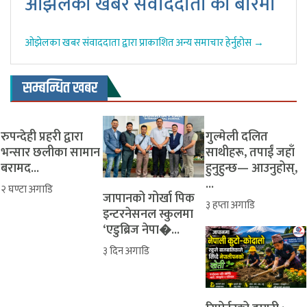
ओझेलका खबर संवाददाता को बारेमा
ओझेलका खबर संवाददाता द्वारा प्राकाशित अन्य समाचार हेर्नुहोस →
सम्बन्धित खबर
रुपन्देही प्रहरी द्वारा
​गुल्मेली दलित
भन्सार छलीका सामान
साथीहरू, तपाईं जहाँ
बरामद...
हुनुहुन्छ— आउनुहोस्,
...
२ घण्टा अगाडि
जापानको गोर्खा पिक
३ हप्ता अगाडि
इन्टरनेसनल स्कुलमा
‘एडुब्रिज नेपा�...
३ दिन अगाडि