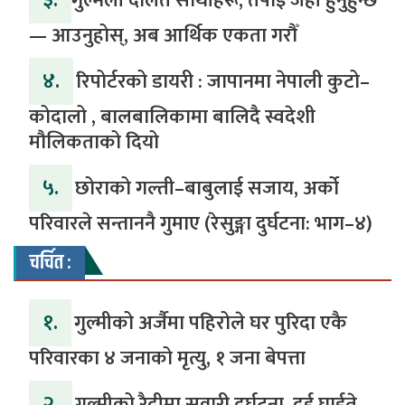
३.
​गुल्मेली दलित साथीहरू, तपाईं जहाँ हुनुहुन्छ
— आउनुहोस्, अब आर्थिक एकता गरौँ
४.
रिपोर्टरको डायरी : जापानमा नेपाली कुटो–
कोदालो , बालबालिकामा बालिदै स्वदेशी
मौलिकताको दियो
५.
‎​छोराको गल्ती–बाबुलाई सजाय, अर्को
परिवारले सन्ताननै गुमाए (रेसुङ्गा दुर्घटना: भाग–४) ‎
चर्चित :
१.
गुल्मीको अर्जैमा पहिरोले घर पुरिदा एकै
परिवारका ४ जनाको मृत्यु, १ जना बेपत्ता
२.
गुल्मीको रैदीमा सवारी दुर्घटना, दुई घाईते