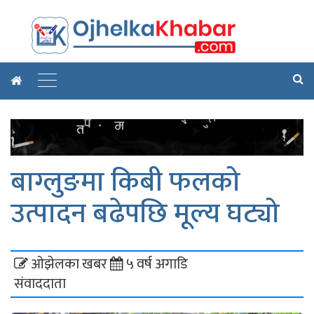
बाग्लुङमा किबी फलको
उत्पादन बढेपछि मूल्य घट्यो
ओझेलका खबर
५ वर्ष अगाडि
संवाददाता